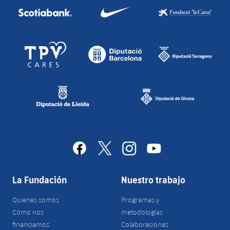
facebook
x
instagram
youtube
La Fundación
Nuestro trabajo
Quienes somos
Programas y
Cómo nos
metodologías
financiamos
Colaboraciones