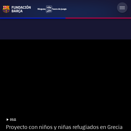
label.duration
Iniciar vídeo
05:11
Proyecto con niños y niñas refugiados en Grecia