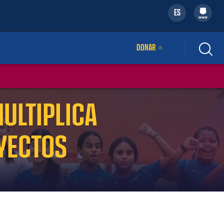
ES
filled-badge
www
DONAR
ENLACE EXTERNO
MULTIPLICA
YECTOS