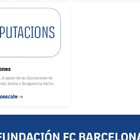
club badge
ones
, el apoyo de las Diputaciones de
eida, Girona y Tarragona ha hecho
 del programa de Inclusión Social más de
 y niñas de 75 municipios.
BORACIÓN
PUBLICACIÓN
FUNDACIÓN FC BARCELON