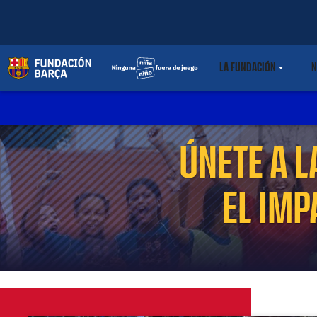
LA FUNDACIÓN
N
LABEL.SHARE.C
ÚNETE A L
EL IM