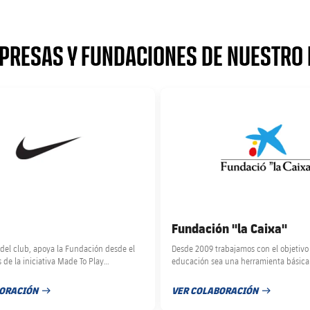
PRESAS Y FUNDACIONES DE NUESTRO P
club badge
FC Barcelona club badge
Fundación ''la Caixa''
del club, apoya la Fundación desde el
Desde 2009 trabajamos con el objetivo
 de la iniciativa Made To Play
educación sea una herramienta básica 
 siete barrios de Barcelona, llegando a
transformación social utilizando las di
 y casi 600 niños.
metodologías de la Fundación Barça.
BORACIÓN
VER COLABORACIÓN
PUBLICACIÓN
FECHA DE PUBLICACIÓN