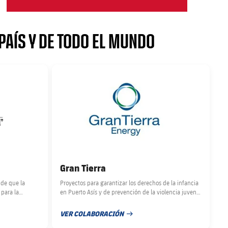
AÍS Y DE TODO EL MUNDO
FC Barcelona club badge
Gran Tierra
 de que la
Proyectos para garantizar los derechos de la infancia
para la
en Puerto Asís y de prevención de la violencia juvenil
ferentes
en San Martín, ambos en Colombia.
VER COLABORACIÓN
FECHA DE PUBLICACIÓN