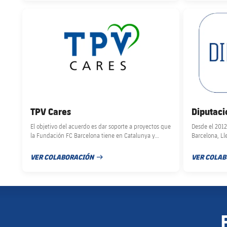
FC Barcelona club badge
FC Barcelona 
TPV Cares
Diputaci
El objetivo del acuerdo es dar soporte a proyectos que
Desde el 2012
la Fundación FC Barcelona tiene en Catalunya y
Barcelona, Ll
diferentes países dirgidos a la infancia vulnerable en
beneficiarios
salud, bienestar y educación.
112.000 niños
VER COLABORACIÓN
VER COLA
FECHA DE PUBLICACIÓN
FECHA DE 