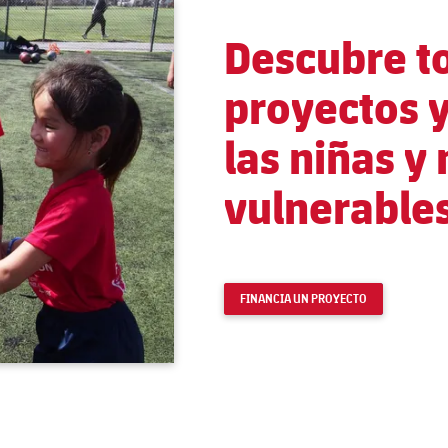
Descubre t
proyectos y
las niñas y
vulnerable
FINANCIA UN PROYECTO