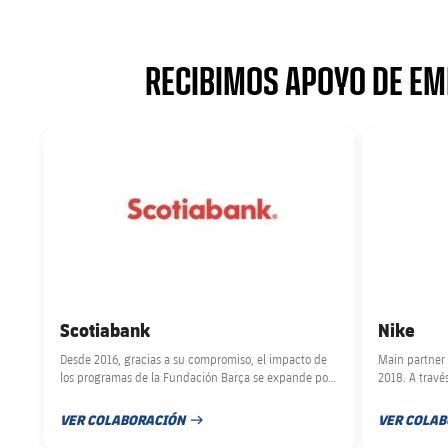
RECIBIMOS APOYO DE EM
FC Barcelona club badge
FC Barcelona 
Scotiabank
Nike
Desde 2016, gracias a su compromiso, el impacto de
Main partner 
los programas de la Fundación Barça se expande por
2018. A través
América Latina.
trabajamos en
30 educadores
VER COLABORACIÓN
VER COLA
FECHA DE PUBLICACIÓN
FECHA DE 