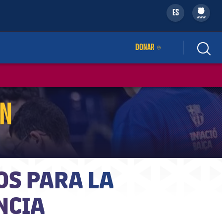
ES
filled-badge
www
DONAR
ENLACE EXTERNO
ÓN
OS PARA LA
NCIA