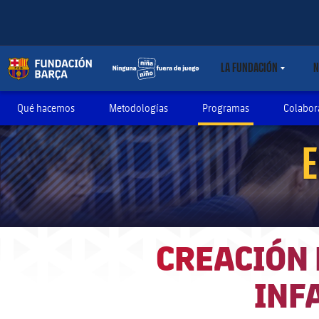
LA FUNDACIÓN
N
LABEL.SHARE.C
Qué hacemos
Metodologías
Programas
Colabor
E
CREACIÓN 
INF