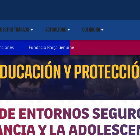
UESTRO TRABAJO
ACTUALIDAD
COLABORA
ARETDOWN
LABEL.SHARE.CARETDOWN
LABEL.SHARE.CARETDOWN
LABEL.SHARE.CARETDOWN
aciones
Fundació Barça Genuine
DUCACIÓN Y PROTECCI
DE ENTORNOS SEGUR
ANCIA Y LA ADOLESCE