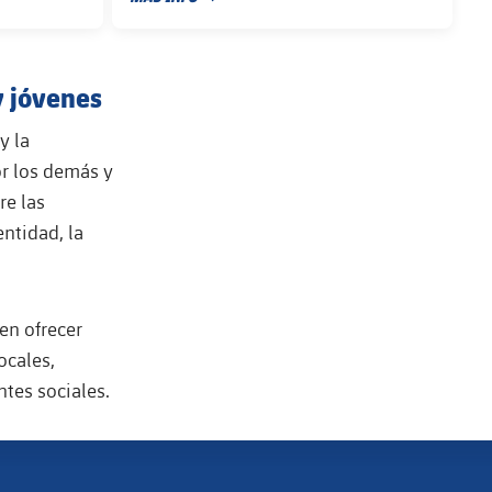
FECHA DE PUBLICACIÓN
y jóvenes
y la
or los demás y
re las
entidad, la
 en ofrecer
ocales,
ntes sociales.