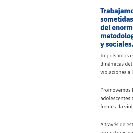
Trabajamo
sometidas 
del enorm
metodolog
y sociales
Impulsamos esp
dinámicas del 
violaciones a 
Promovemos la
adolescentes e
frente a la vio
A través de es
protectores e