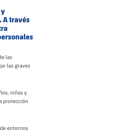
 y
. A través
tra
personales
de las
ar las graves
ños, niñas y
a protección
 de entornos