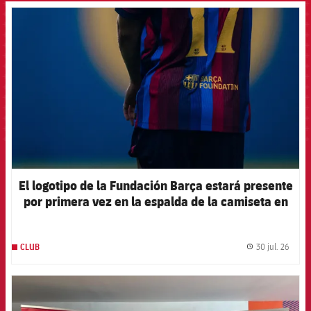
FCB Barcelona badge
El logotipo de la Fundación Barça estará presente
por primera vez en la espalda de la camiseta en
el primer partido de la pretemporada 2026-27
30 jul. 26
CLUB
label.
FCB Barcelona badge