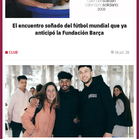
El encuentro soñado del fútbol mundial que ya
anticipó la Fundación Barça
16 jul. 26
CLUB
label.
FCB Barcelona badge