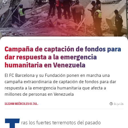
Campaña de captación de fondos para
dar respuesta a la emergencia
humanitaria en Venezuela
El FC Barcelona y su Fundación ponen en marcha una
campaña extraordinaria de captación de fondos para dar
respuesta a la emergencia humanitaria que afecta a
millones de personas en Venezuela
Fecha de p
11:22AM MIÉRCOLES 01 JUL.
01 jul 26
T
ras los fuertes terremotos del pasado