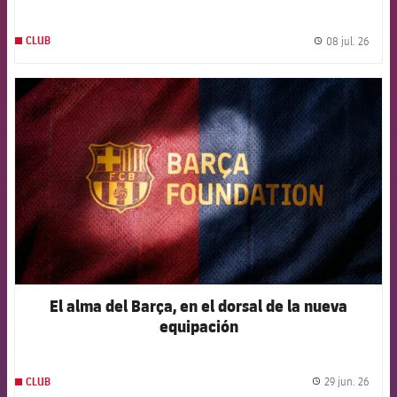
Germans Trias i Pujol
08 jul. 26
CLUB
label.
FCB Barcelona badge
El alma del Barça, en el dorsal de la nueva
equipación
29 jun. 26
CLUB
label.