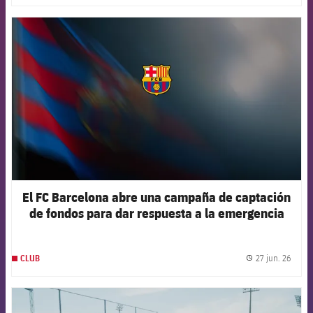
FCB Barcelona badge
El FC Barcelona abre una campaña de captación
de fondos para dar respuesta a la emergencia
humanitaria en Venezuela
27 jun. 26
CLUB
label.
FCB Barcelona badge