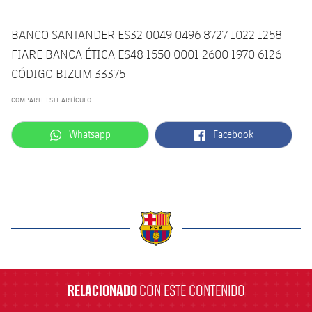
BANCO SANTANDER ES32 0049 0496 8727 1022 1258
FIARE BANCA ÉTICA ES48 1550 0001 2600 1970 6126
CÓDIGO BIZUM
33375
COMPARTE ESTE ARTÍCULO
label.aria.whatsapp
label.aria.facebook
Whatsapp
Facebook
label.aria.barcelona
RELACIONADO
CON ESTE CONTENIDO