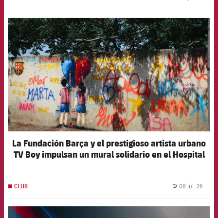
label.
FCB Barcelona badge
La Fundación Barça y el prestigioso artista urbano
TV Boy impulsan un mural solidario en el Hospital
Germans Trias i Pujol
08 jul. 26
CLUB
label.
FCB Barcelona badge