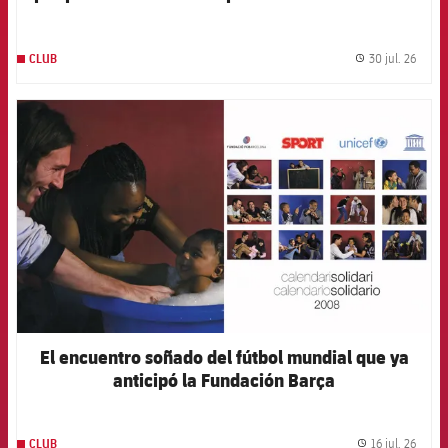
el primer partido de la pretemporada 2026-27
30 jul. 26
CLUB
label.
FCB Barcelona badge
El encuentro soñado del fútbol mundial que ya
anticipó la Fundación Barça
16 jul. 26
CLUB