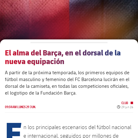
El alma del Barça, en el dorsal de la
nueva equipación
A partir de la próxima temporada, los primeros equipos de
fútbol masculino y femenino del FC Barcelona lucirán en el
dorsal de la camiseta, en todas las competiciones oficiales,
el logotipo de la Fundación Barça.
CLUB
Fecha de pu
09:34AM LUNES 29 JUN.
29 jun 26
E
n los principales escenarios del fútbol nacional
e internacional, seguidos por millones de