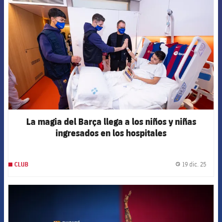
La magia del Barça llega a los niños y niñas
ingresados en los hospitales
19 dic. 25
CLUB
label.
FCB Barcelona badge