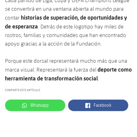
Cada partido de Liga, Copa y UEFA Champions League
se convertirá en una ventana abierta al mundo para
historias de superación, de oportunidades y
contar
de esperanza
. Detrás de este logotipo hay miles de
rostros, familias y comunidades que han encontrado
apoyo gracias a la acción de la Fundación.
Porque este dorsal representará mucho más que una
deporte como
marca visual. Representará la fuerza del
herramienta de transformación social
.
COMPARTE ESTE ARTÍCULO
label.aria.whatsapp
label.aria.facebook
Whatsapp
Facebook