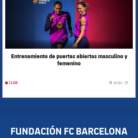
Entrenamiento de puertas abiertas masculino y
femenino
16 dic. 25
CLUB
label.
FUNDACIÓN FC BARCELONA