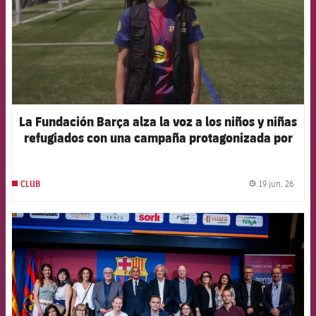
La Fundación Barça alza la voz a los niños y niñas
refugiados con una campaña protagonizada por
Roony, Casadó, Aitana Bonmatí y Patri Guijarro
19 jun. 26
CLUB
label.
FCB Barcelona badge