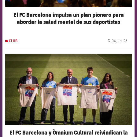
El FC Barcelona impulsa un plan pionero para
abordar la salud mental de sus deportistas
04 jun. 26
CLUB
label.
FCB Barcelona badge
El FC Barcelona y Òmnium Cultural reivindican la