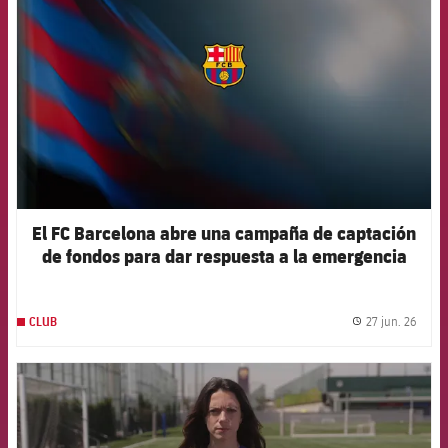
El FC Barcelona abre una campaña de captación
de fondos para dar respuesta a la emergencia
humanitaria en Venezuela
27 jun. 26
CLUB
label.
FCB Barcelona badge