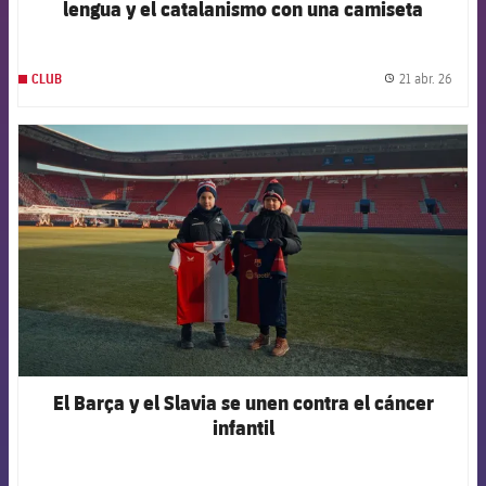
lengua y el catalanismo con una camiseta
conjunta por Sant Jordi
21 abr. 26
CLUB
label.
FCB Barcelona badge
El Barça y el Slavia se unen contra el cáncer
infantil