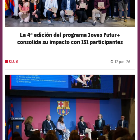
La 4ª edición del programa Joves Futur+
consolida su impacto con 131 participantes
12 jun. 26
CLUB
label.
FCB Barcelona badge