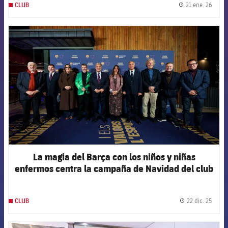
21 ene. 26
CLUB
label.
FCB Barcelona badge
La magia del Barça con los niños y niñas
enfermos centra la campaña de Navidad del club
22 dic. 25
CLUB
label.
FCB Barcelona badge