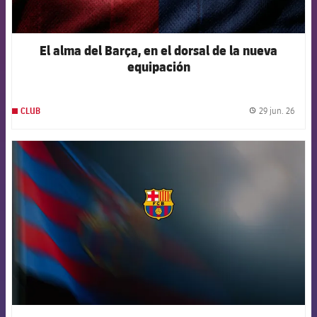
El alma del Barça, en el dorsal de la nueva
equipación
29 jun. 26
CLUB
label.
FCB Barcelona badge