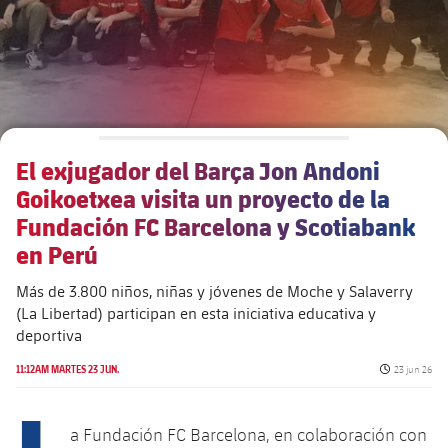
El exjugador del Barça Jon Andoni
Goikoetxea visita un proyecto de la
Fundación FC Barcelona y Scotiabank
en Perú
Más de 3.800 niños, niñas y jóvenes de Moche y Salaverry
(La Libertad) participan en esta iniciativa educativa y
deportiva
Fecha de pu
11:12AM MARTES 23 JUN.
23 jun 26
a Fundación FC Barcelona, en colaboración con