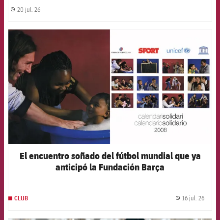
20 jul. 26
label.share.clock
FCB Barcelona badge
El encuentro soñado del fútbol mundial que ya
anticipó la Fundación Barça
16 jul. 26
CLUB
label.