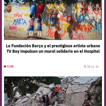
La Fundación Barça y el prestigioso artista urbano
TV Boy impulsan un mural solidario en el Hospital
Germans Trias i Pujol
08 jul. 26
CLUB
label.
FCB Barcelona badge