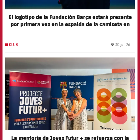
El logotipo de la Fundación Barça estará presente
por primera vez en la espalda de la camiseta en
el primer partido de la pretemporada 2026-27
30 jul. 26
CLUB
label.
FCB Barcelona badge
La mentoría de Joves Futur + se refuerza con la