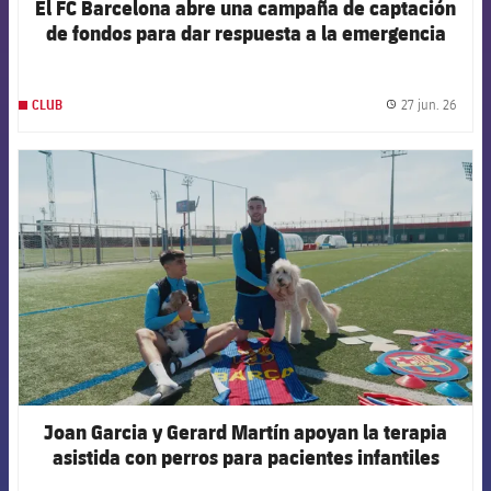
El FC Barcelona abre una campaña de captación
de fondos para dar respuesta a la emergencia
humanitaria en Venezuela
27 jun. 26
CLUB
label.
FCB Barcelona badge
Joan Garcia y Gerard Martín apoyan la terapia
asistida con perros para pacientes infantiles