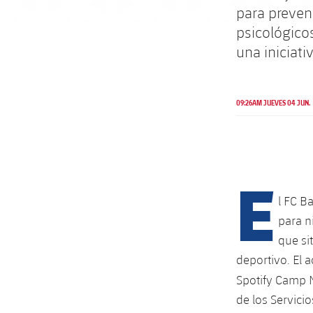
para preveni
psicológicos
una iniciati
09:26AM JUEVES 04 JUN.
E
l FC B
para n
que si
deportivo. El 
Spotify Camp N
de los Servicio