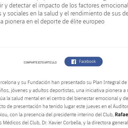
r y detectar el impacto de los factores emocional
 y sociales en la salud y el rendimiento de sus de
va pionera en el deporte de élite europeo
label.aria.facebook
Facebook
COMPARTE ESTE ARTÍCULO
arcelona y su Fundación han presentado su Plan Integral de
iños, jóvenes y adultos deportistas, una iniciativa pionera a
túa la salud mental en el centro del bienestar emocional y d
acto de presentación ha tenido lugar este jueves en el Audito
Rafae
ou, con la presencia del presidente interino del Club,
s Médicos del Club, Dr. Xavier Corbella, y la directora general