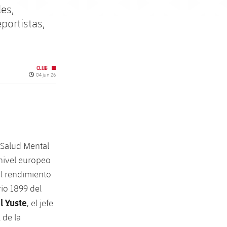
es,
portistas,
CLUB
Fecha de publicación
04 jun 26
 Salud Mental
 nivel europeo
el rendimiento
rio 1899 del
l Yuste
, el jefe
 de la