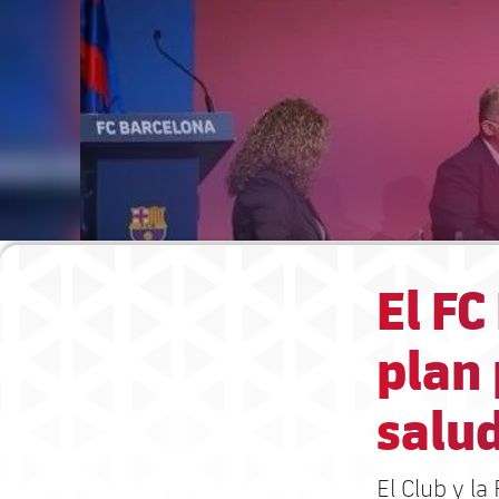
El FC
plan 
salud
El Club y l