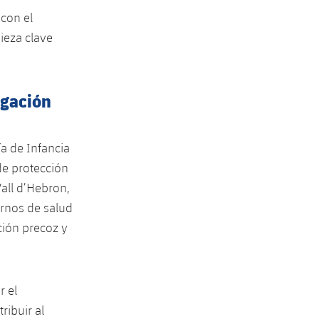
 con el
ieza clave
igación
ía de Infancia
 de protección
Vall d’Hebron,
ornos de salud
ción precoz y
r el
ribuir al