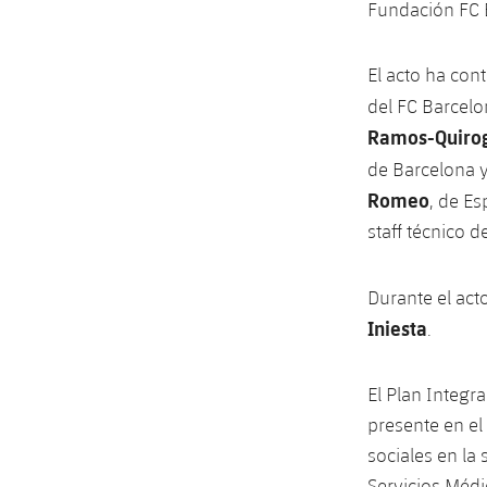
Fundación FC B
El acto ha co
del FC Barcelon
Ramos-Quiro
de Barcelona y
Romeo
, de Es
staff técnico d
Durante el act
Iniesta
.
El Plan Integr
presente en el
sociales en la 
Servicios Médi