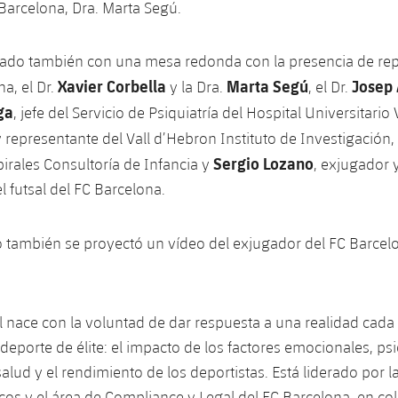
arcelona, Dra. Marta Segú.
ntado también con una mesa redonda con la presencia de re
Xavier Corbella
Marta Segú
Josep 
a, el Dr.
y la Dra.
, el Dr.
ga
, jefe del Servicio de Psiquiatría del Hospital Universitario
 representante del Vall d’Hebron Instituto de Investigación,
Sergio Lozano
pirales Consultoría de Infancia y
, exjugador
el futsal del FC Barcelona.
o también se proyectó un vídeo del exjugador del FC Barce
al nace con la voluntad de dar respuesta a una realidad cad
 deporte de élite: el impacto de los factores emocionales, ps
salud y el rendimiento de los deportistas. Está liderado por l
cos y el área de Compliance y Legal del FC Barcelona, en co