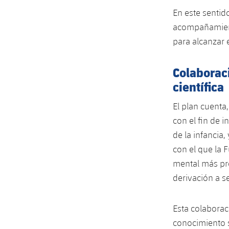
En este sentid
acompañamient
para alcanzar 
Colaborac
científica
El plan cuenta
con el fin de 
de la infancia,
con el que la 
mental más pre
derivación a s
Esta colaborac
conocimiento s