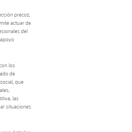
ección precoz,
mite actuar de
esionales del
e apoyo
con los
tado de
social, que
ales,
tiva, las
ar situaciones