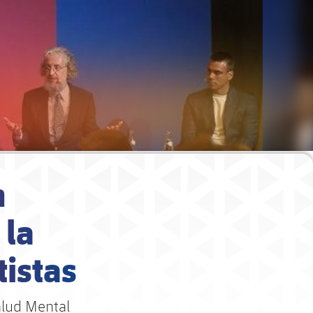
n
 la
tistas
alud Mental