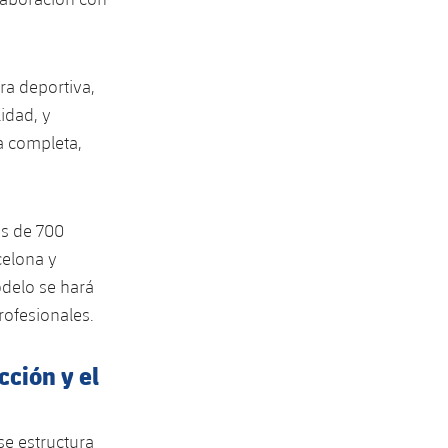
ra deportiva,
idad, y
a completa,
ás de 700
celona y
delo se hará
rofesionales.
cción y el
se estructura