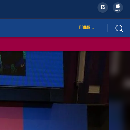
ES
filled-badge
www
DONAR
ENLACE EXTERNO