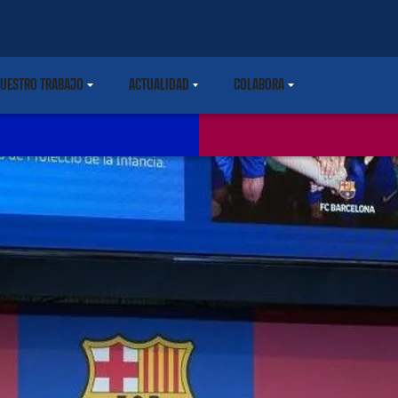
UESTRO TRABAJO
ACTUALIDAD
COLABORA
ARETDOWN
LABEL.SHARE.CARETDOWN
LABEL.SHARE.CARETDOWN
LABEL.SHARE.CARETDOWN