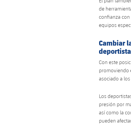
El plan tambié
de herramienta
confianza con 
equipos espec
Cambiar la
deportista
Con este posic
promoviendo en
asociado a los
Los deportista
presión por ma
así como la c
pueden afectar