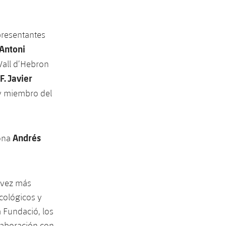
presentantes
Antoni
 Vall d’Hebron
F. Javier
 y miembro del
Andrés
lona
a vez más
icológicos y
a Fundació, los
laboración con