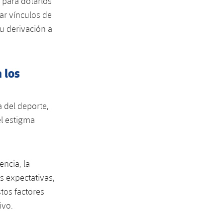
 para dotarlos
ar vínculos de
su derivación a
 los
a del deporte,
l estigma
encia, la
s expectativas,
tos factores
ivo.