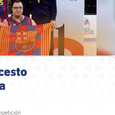
cesto
pa
mpetición