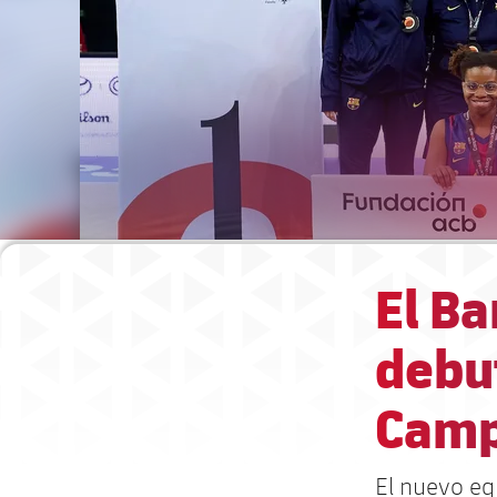
El B
debut
Camp
El nuevo eq