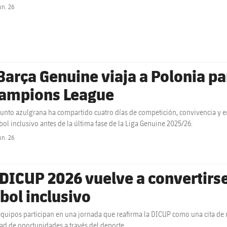
un. 26
label.share.clock
 Barça Genuine viaja a Polonia pa
ampions League
junto azulgrana ha compartido cuatro días de competición, convivencia y
tbol inclusivo antes de la última fase de la Liga Genuine 2025/26.
un. 26
label.share.clock
 DICUP 2026 vuelve a convertirse
tbol inclusivo
quipos participan en una jornada que reafirma la DICUP como una cita de re
ad de oportunidades a través del deporte