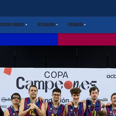
UESTRO TRABAJO
ACTUALIDAD
COLABORA
ARETDOWN
LABEL.SHARE.CARETDOWN
LABEL.SHARE.CARETDOWN
LABEL.SHARE.CARETDOWN