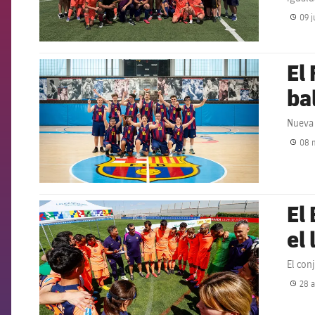
09 j
El
FCB Barcelona badge
ba
Nueva 
08 
El
FCB Barcelona badge
el 
El con
28 a