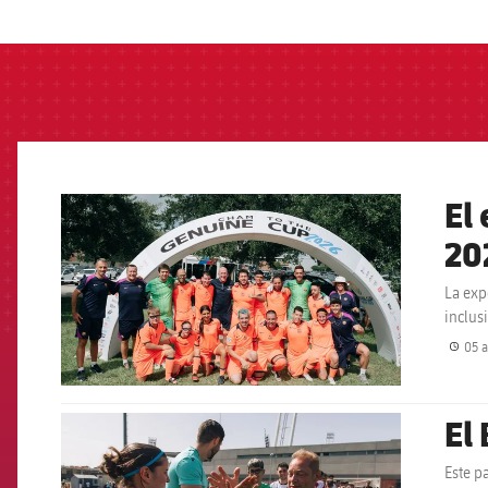
label.aria.barcelon
El
FCB Barcelona badge
20
La exp
inclus
05 a
El
FCB Barcelona badge
Este p