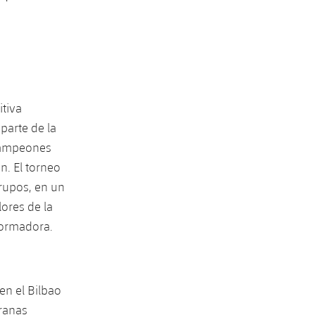
tiva
parte de la
 Campeones
n. El torneo
grupos, en un
ores de la
formadora.
en el Bilbao
granas