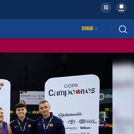
ES
filled-badge
www
DONAR
ENLACE EXTERNO