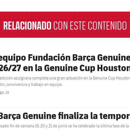
a
RELACIONADO
CON ESTE CONTENIDO
 equipo Fundación Barça Genuine
26/27 en la Genuine Cup Housto
edición azulgrana completa una gran actuación en la Genuine Cup Houston 
ión, convivencia y trabajo en equipo.
go. 26
label.share.clock
 Barça Genuine finaliza la tempo
asado fin de semana 19, 20 y 21 de junio se ha celebrado la última fase de 