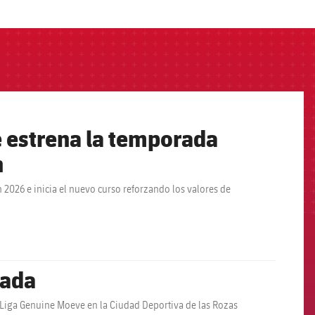
 estrena la temporada
n
2026 e inicia el nuevo curso reforzando los valores de
rada
la Liga Genuine Moeve en la Ciudad Deportiva de las Rozas