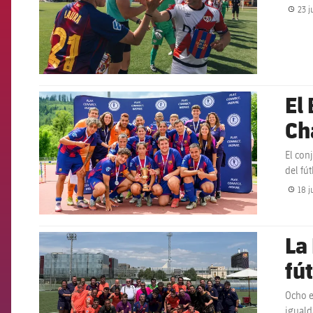
23 j
El
FCB Barcelona badge
Ch
El con
del fú
18 j
La
FCB Barcelona badge
fú
Ocho e
iguald