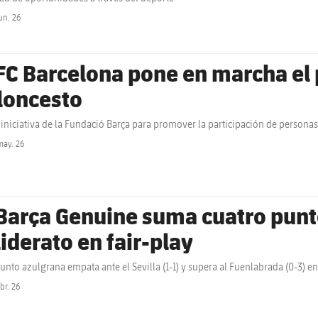
un. 26
label.share.clock
 FC Barcelona pone en marcha el
loncesto
iniciativa de la Fundació Barça para promover la participación de persona
may. 26
label.share.clock
 Barça Genuine suma cuatro pun
liderato en fair-play
junto azulgrana empata ante el Sevilla (1-1) y supera al Fuenlabrada (0-3) en
br. 26
label.share.clock