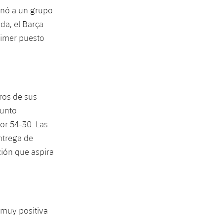
onó a un grupo
da, el Barça
rimer puesto
ros de sus
junto
or 54-30. Las
entrega de
ión que aspira
 muy positiva