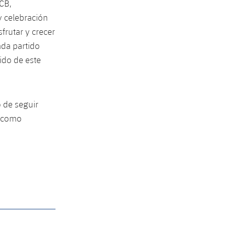
ACB,
y celebración
frutar y crecer
da partido
ido de este
 de seguir
o como