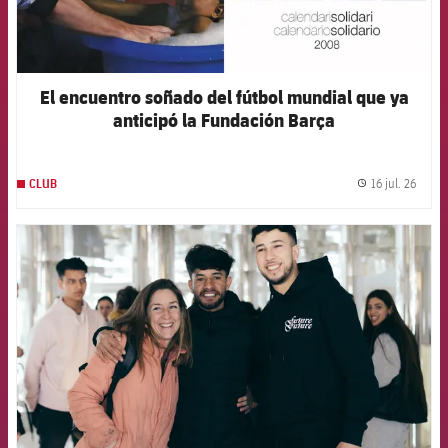
El encuentro soñado del fútbol mundial que ya
anticipó la Fundación Barça
16 jul. 26
CLUB
label.
FCB Barcelona badge