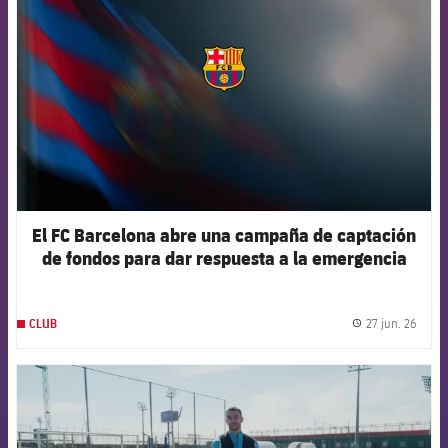
El FC Barcelona abre una campaña de captación
de fondos para dar respuesta a la emergencia
humanitaria en Venezuela
27 jun. 26
CLUB
label.
FCB Barcelona badge