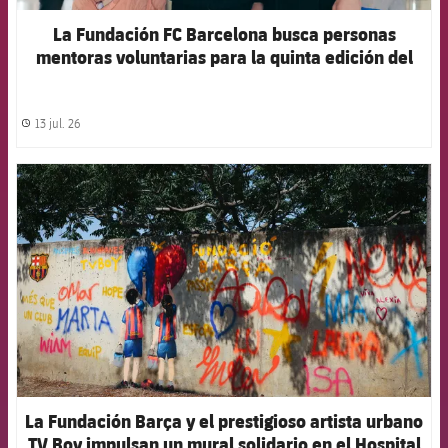
La Fundación FC Barcelona busca personas
mentoras voluntarias para la quinta edición del
proyecto ‘Joves Futur+’
13 jul. 26
label.share.clock
FCB Barcelona badge
La Fundación Barça y el prestigioso artista urbano
TV Boy impulsan un mural solidario en el Hospital