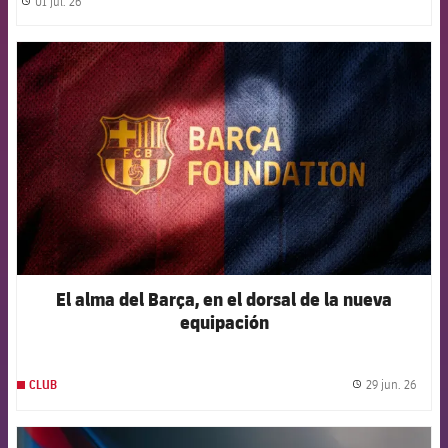
01 jul. 26
label.share.clock
FCB Barcelona badge
El alma del Barça, en el dorsal de la nueva
equipación
29 jun. 26
CLUB
label.
FCB Barcelona badge