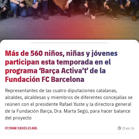
Más de 560 niños, niñas y jóvenes
participan esta temporada en el
programa ‘Barça Activa’t’ de la
Fundación FC Barcelona
Representantes de las cuatro diputaciones catalanas,
alcaldes, alcaldesas y miembros de diferentes concejalías se
reúnen con el presidente Rafael Yuste y la directora general
de la Fundación Barça, Dra. Marta Segú, para hacer balance
del proyecto
Fecha de pu
07:39AM JUEVES 23 ABR.
23 abr 26