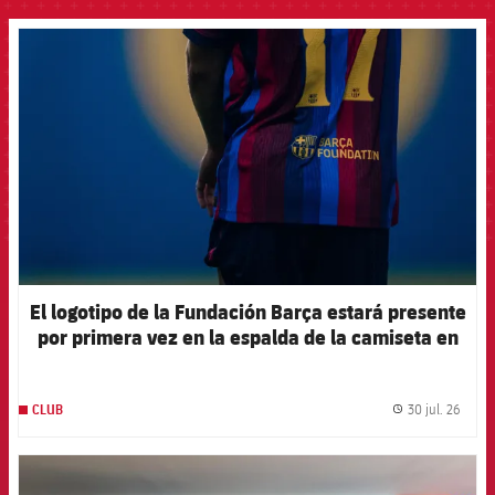
FCB Barcelona badge
El logotipo de la Fundación Barça estará presente
por primera vez en la espalda de la camiseta en
el primer partido de la pretemporada 2026-27
30 jul. 26
CLUB
label.
FCB Barcelona badge