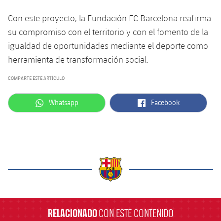
Con este proyecto, la Fundación FC Barcelona reafirma
su compromiso con el territorio y con el fomento de la
igualdad de oportunidades mediante el deporte como
herramienta de transformación social.
COMPARTE ESTE ARTÍCULO
label.aria.whatsapp
label.aria.facebook
Whatsapp
Facebook
label.aria.barcelona
RELACIONADO
CON ESTE CONTENIDO