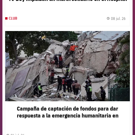
Germans Trias i Pujol
08 jul. 26
CLUB
label.
FCB Barcelona badge
Campaña de captación de fondos para dar
respuesta a la emergencia humanitaria en
Venezuela