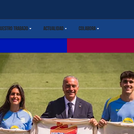
UESTRO TRABAJO
ACTUALIDAD
COLABORA
ARETDOWN
LABEL.SHARE.CARETDOWN
LABEL.SHARE.CARETDOWN
LABEL.SHARE.CARETDOWN