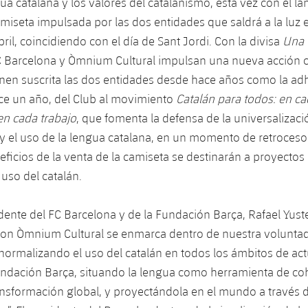
gua catalana y los valores del catalanismo, esta vez con el l
miseta impulsada por las dos entidades que saldrá a la luz
ril, coincidiendo con el día de Sant Jordi. Con la divisa
Una 
FC Barcelona y Òmnium Cultural impulsan una nueva acción c
enen suscrita las dos entidades desde hace años como la ad
ce un año, del Club al movimiento
Catalán para todos: en ca
en cada trabajo
, que fomenta la defensa de la universalizaci
 y el uso de la lengua catalana, en un momento de retroceso
neficios de la venta de la camiseta se destinarán a proyectos
 uso del catalán.
dente del FC Barcelona y de la Fundación Barça, Rafael Yuste
con Òmnium Cultural se enmarca dentro de nuestra voluntad
ormalizando el uso del catalán en todos los ámbitos de act
undación Barça, situando la lengua como herramienta de co
ansformación global, y proyectándola en el mundo a través d