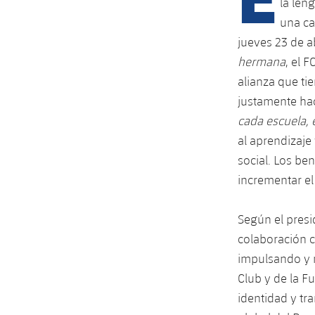
la len
una ca
jueves 23 de ab
hermana
, el 
alianza que ti
justamente ha
cada escuela, 
al aprendizaje
social. Los be
incrementar el
Según el presi
colaboración 
impulsando y n
Club y de la F
identidad y tr