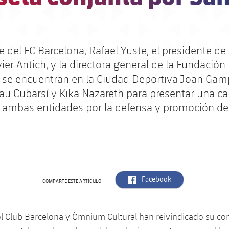
e del FC Barcelona, ​​Rafael Yuste, el presidente 
vier Antich, y la directora general de la Fundación 
 se encuentran en la Ciudad Deportiva Joan Gam
au Cubarsí y Kika Nazareth para presentar una c
 ambas entidades por la defensa y promoción del
label.aria.facebook
Facebook
COMPARTE ESTE ARTÍCULO
ol Club Barcelona y Òmnium Cultural han reivindicado su 