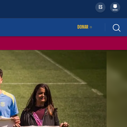
ES
filled-badge
www
DONAR
ENLACE EXTERNO