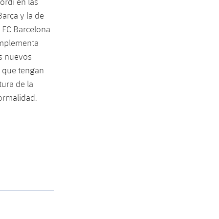
ordi en las
arça y la de
l FC Barcelona
complementa
os nuevos
, que tengan
ura de la
normalidad.