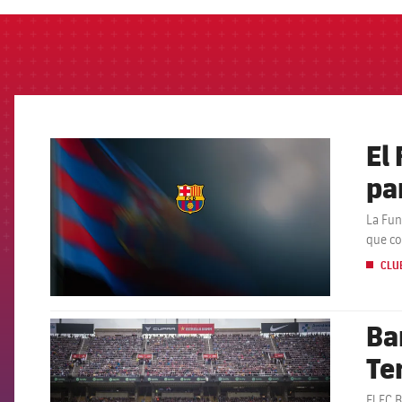
El
FCB Barcelona badge
pa
La Fun
que co
CLU
Ba
FCB Barcelona badge
Te
El FC 