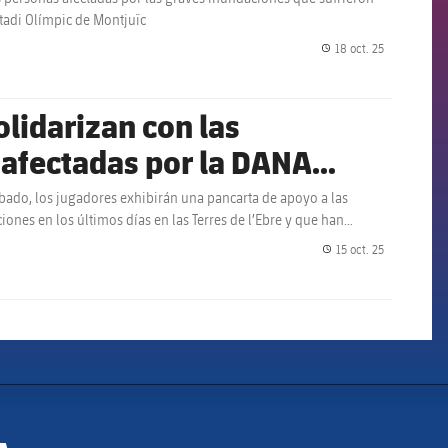
stadi Olímpic de Montjuïc
18 oct. 25
label.share.
olidarizan con las
e afectadas por la DANA
ábado, los jugadores exhibirán una pancarta de apoyo a las
ones en los últimos días en las Terres de l’Ebre y que han
15 oct. 25
label.share.