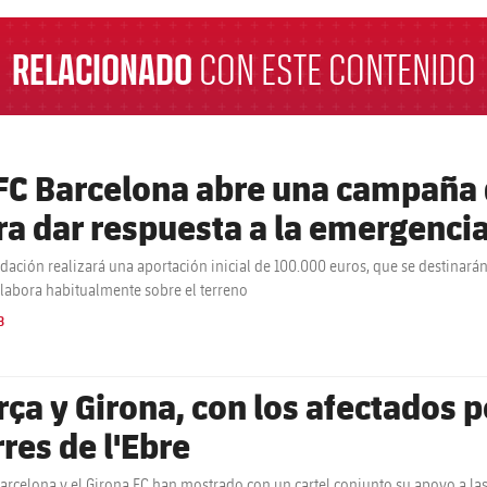
RELACIONADO
CON ESTE CONTENIDO
 FC Barcelona abre una campaña 
ra dar respuesta a la emergenci
dación realizará una aportación inicial de 100.000 euros, que se destinarán
labora habitualmente sobre el terreno
B
rça y Girona, con los afectados p
rres de l'Ebre
Barcelona y el Girona FC han mostrado con un cartel conjunto su apoyo a la