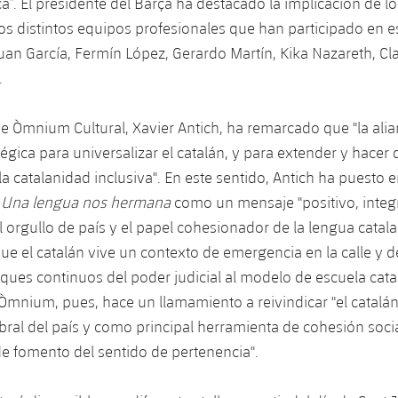
ça”. El presidente del Barça ha destacado la implicación de l
os distintos equipos profesionales que han participado en 
uan García, Fermín López, Gerardo Martín, Kika Nazareth, Cla
.
de Òmnium Cultural, Xavier Antich, ha remarcado que "la alia
égica para universalizar el catalán, y para extender y hacer 
la catalanidad inclusiva". En este sentido, Antich ha puesto e
a
Una lengua nos hermana
como un mensaje "positivo, integr
 orgullo de país y el papel cohesionador de la lengua catal
 el catalán vive un contexto de emergencia en la calle y 
aques continuos del poder judicial al modelo de escuela catal
Òmnium, pues, hace un llamamiento a reivindicar "el catal
ral del país y como principal herramienta de cohesión socia
de fomento del sentido de pertenencia".