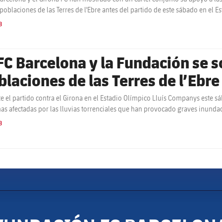
 poblaciones de las Terres de l'Ebre antes del partido de este sábado en el E
B
 FC Barcelona y la Fundación se s
blaciones de las Terres de l’Ebr
ice
e el partido contra el Girona en el Estadio Olímpico Lluís Companys este s
as afectadas por las lluvias torrenciales que han provocado graves inundaci
o numerosos daños materiales.
B