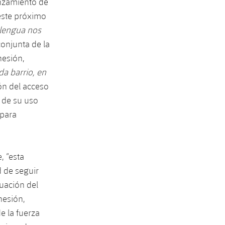
anzamiento de
 este próximo
lengua nos
onjunta de la
hesión,
da barrio, en
ón del acceso
 de su uso
 para
, “esta
 de seguir
uación del
hesión,
e la fuerza