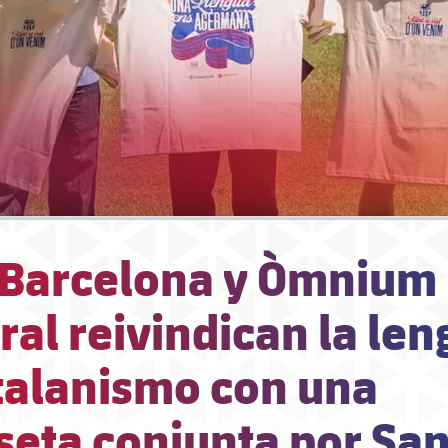
C Barcelona y Òmnium
ral reivindican la len
atalanismo con una
seta conjunta por San