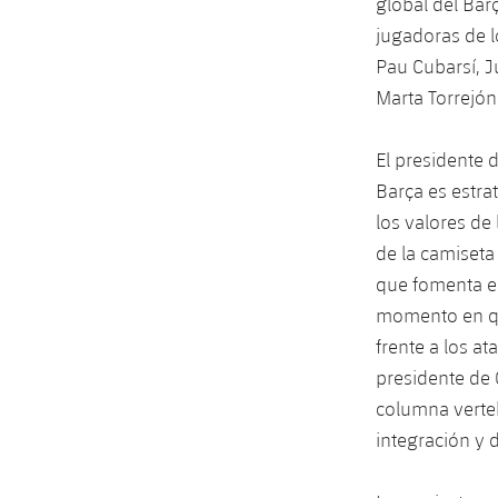
global del Bar
jugadoras de l
Pau Cubarsí, J
Marta Torrejón
El presidente 
Barça es estrat
los valores de 
de la camiset
que fomenta el
momento en que
frente a los at
presidente de 
columna verteb
integración y 