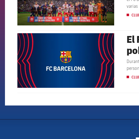
varias
CLU
El
FCB Barcelona badge
po
Al
Durant
person
causad
CLU