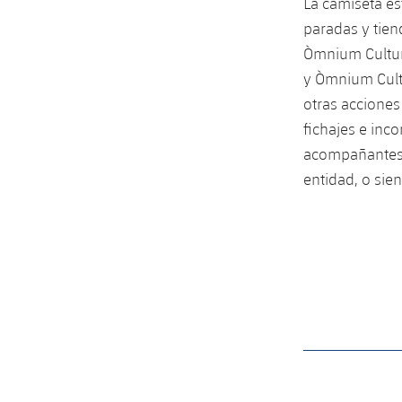
La camiseta est
paradas y tien
Òmnium Cultura
y Òmnium Cultu
otras acciones
fichajes e inc
acompañantes q
entidad, o sie
label.aria.barcelon