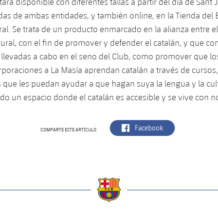
ará disponible con diferentes tallas a partir del día de Sant J
das de ambas entidades, y también online, en la Tienda del B
l. Se trata de un producto enmarcado en la alianza entre e
ral, con el fin de promover y defender el catalán, y que 
 llevadas a cabo en el seno del Club, como promover que l
orporaciones a La Masía aprendan catalán a través de cursos
ue les puedan ayudar a que hagan suya la lengua y la cult
ndo un espacio donde el catalán es accesible y se vive con 
label.aria.facebook
Facebook
COMPARTE ESTE ARTÍCULO
a