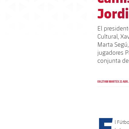
Jordi
El president
Cultural, Xa
Marta Segú,
jugadores P
conjunta de
08:27AM MARTES 21 ABR.
E
l Fútb