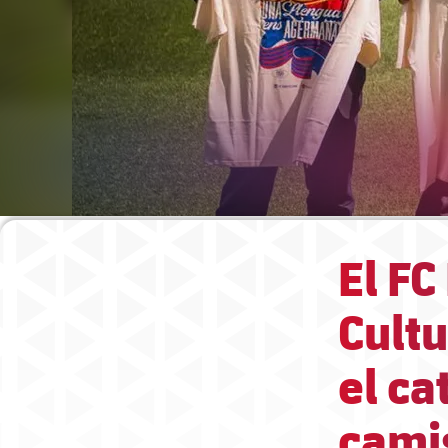
El F
Cultu
el c
cami