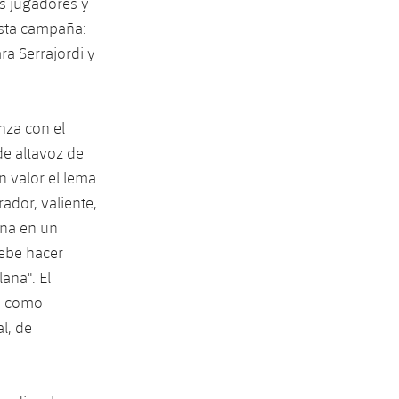
os jugadores y
esta campaña:
ra Serrajordi y
nza con el
de altavoz de
n valor el lema
ador, valiente,
ana en un
debe hacer
ana". El
án como
l, de