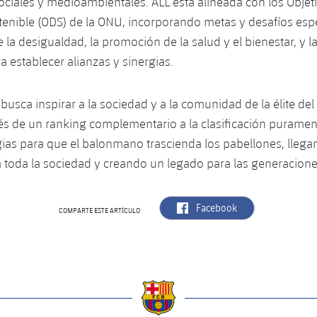
ciales y medioambientales. ALL está alineada con los Objet
tenible (ODS) de la ONU, incorporando metas y desafíos es
e la desigualdad, la promoción de la salud y el bienestar, y 
a establecer alianzas y sinergias.
, busca inspirar a la sociedad y a la comunidad de la élite d
és de un ranking complementario a la clasificación puramen
ias para que el balonmano trascienda los pabellones, lleg
 toda la sociedad y creando un legado para las generacione
label.aria.facebook
Facebook
COMPARTE ESTE ARTÍCULO