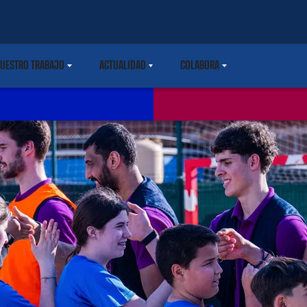
UESTRO TRABAJO
ACTUALIDAD
COLABORA
ARETDOWN
LABEL.SHARE.CARETDOWN
LABEL.SHARE.CARETDOWN
LABEL.SHARE.CARETDOWN