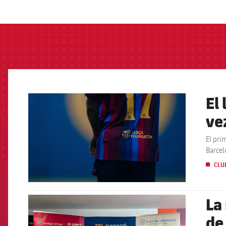
label.aria.barcelon
El
FCB Barcelona badge
ve
pr
El pri
Barcel
CLU
La
FCB Barcelona badge
de