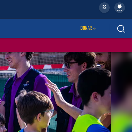
ES
filled-badge
www
DONAR
ENLACE EXTERNO