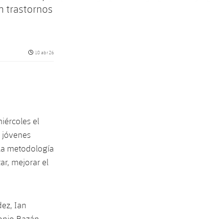
n trastornos
Fecha de publicación
10 abr 26
iércoles el
 jóvenes
 la metodología
ar, mejorar el
dez, Ian
tonio Bazán,