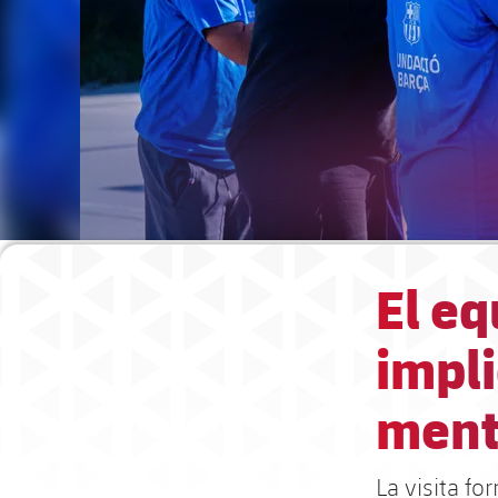
El e
impli
ment
La visita f