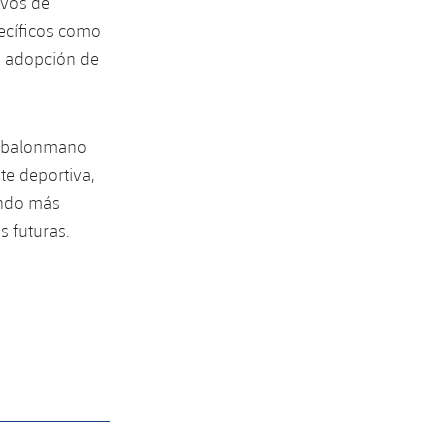
ivos de
pecíficos como
la adopción de
el balonmano
te deportiva,
ando más
s futuras.