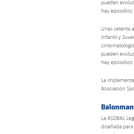
pueden evoluci
hay episodios 
Unas setenta a
Infantil y Juv
sintomatología
pueden evoluci
hay episodios 
La implementac
Asociación Spo
Balonmano
La ASOBAL Lega
diseñada para