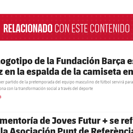
a
RELACIONADO
CON ESTE CONTENIDO
 logotipo de la Fundación Barça 
z en la espalda de la camiseta en
etemporada 2026-27
mer partido de la pretemporada del equipo masculino de fútbol servirá para
ona con la transformación social a través del deporte
B
 mentoría de Joves Futur + se re
 la Asociación Punt de Referènci