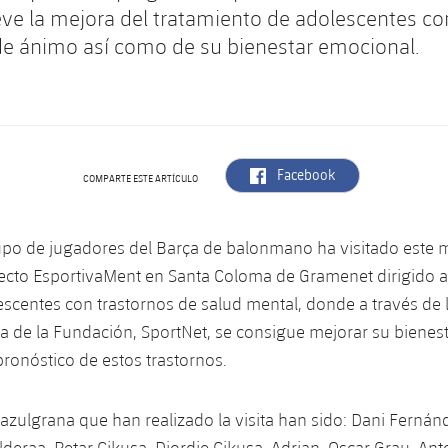
e la mejora del tratamiento de adolescentes co
de ánimo así como de su bienestar emocional.
label.aria.facebook
Facebook
COMPARTE ESTE ARTÍCULO
upo de jugadores del Barça de balonmano ha visitado este m
ecto EsportivaMent en Santa Coloma de Gramenet dirigido a
escentes con trastornos de salud mental, donde a través de
a de la Fundación, SportNet, se consigue mejorar su bienest
pronóstico de estos trastornos.
azulgrana que han realizado la visita han sido: Dani Fernán
Elderaa, Petar Cikusa, Djordje Cikusa, Adrian, Oscar Grau, An