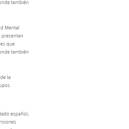
donde también
ud Mental
s presentan
nes que
donde también
de la
upos.
tado español,
ensiones