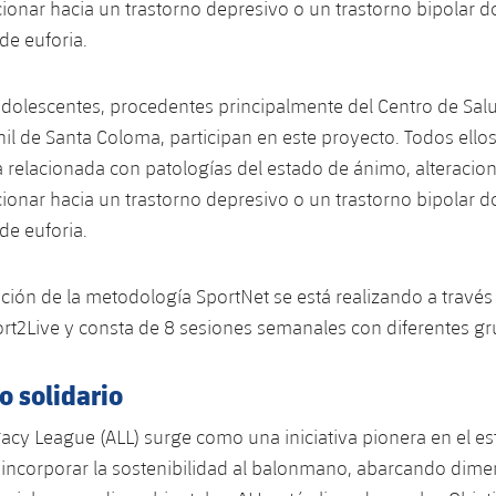
onar hacia un trastorno depresivo o un trastorno bipolar 
de euforia.
dolescentes, procedentes principalmente del Centro de Sal
enil de Santa Coloma, participan en este proyecto. Todos ello
 relacionada con patologías del estado de ánimo, alteracio
onar hacia un trastorno depresivo o un trastorno bipolar 
de euforia.
ión de la metodología SportNet se está realizando a través 
rt2Live y consta de 8 sesiones semanales con diferentes gr
 solidario
cy League (ALL) surge como una iniciativa pionera en el es
 incorporar la sostenibilidad al balonmano, abarcando dim