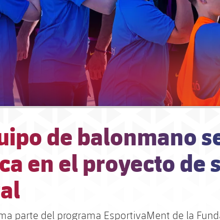
quipo de balonmano s
ca en el proyecto de 
al
orma parte del programa EsportivaMent de la Fund