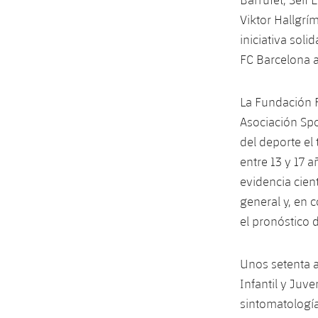
Viktor Hallgrí
iniciativa soli
FC Barcelona 
La Fundación F
Asociación Spo
del deporte el
entre 13 y 17 
evidencia cien
general y, en 
el pronóstico 
Unos setenta a
Infantil y Juv
sintomatología