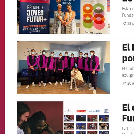
Esta e
Fundac
23 j
El
FCB Barcelona badge
po
El Clu
azulgr
20 j
El
FCB Barcelona badge
Fu
La his