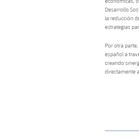
económicas, so
Desarrollo Sos
la reducción d
estrategias par
Por otra parte
español a trav
creando sinerg
directamente a