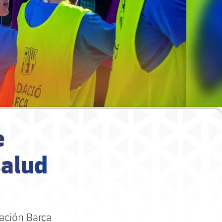
e
salud
ación Barça