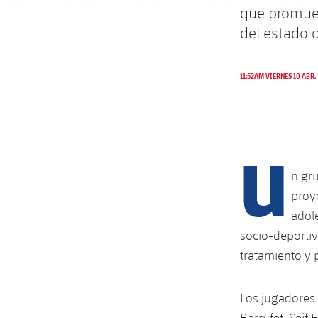
que promuev
del estado 
11:52AM VIERNES 10 ABR.
U
n gr
proy
adol
socio-deportiv
tratamiento y 
Los jugadores 
Barrufet, Seif 