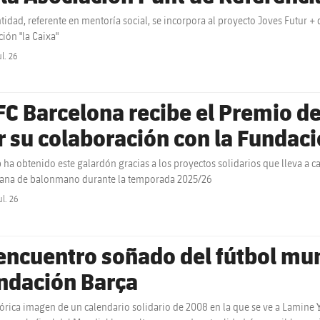
ntidad, referente en mentoría social, se incorpora al proyecto Joves Futur +
ión "la Caixa"
ul. 26
label.share.clock
 FC Barcelona recibe el Premio d
r su colaboración con la Fundac
b ha obtenido este galardón gracias a los proyectos solidarios que lleva a 
ana de balonmano durante la temporada 2025/26
ul. 26
label.share.clock
 encuentro soñado del fútbol mun
ndación Barça
tórica imagen de un calendario solidario de 2008 en la que se ve a Lamine