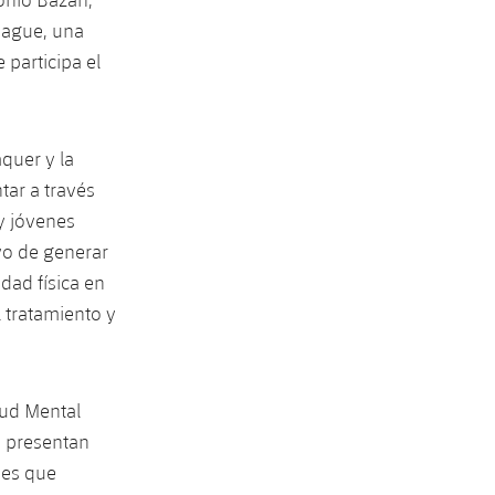
eague, una
 participa el
quer y la
ar a través
 y jóvenes
vo de generar
dad física en
l tratamiento y
lud Mental
s presentan
nes que