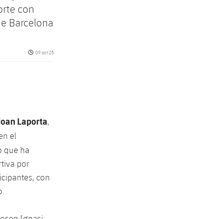
orte con
de Barcelona
Fecha de publicación
09 oct 25
Joan Laporta
,
en el
o que ha
rtiva por
icipantes, con
o.
Josep Ignasi