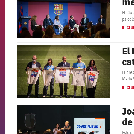
me
El Clu
psicol
CLU
El
FCB Barcelona badge
ca
El pre
Marta 
conjun
CLU
Jo
FCB Barcelona badge
de
Este p