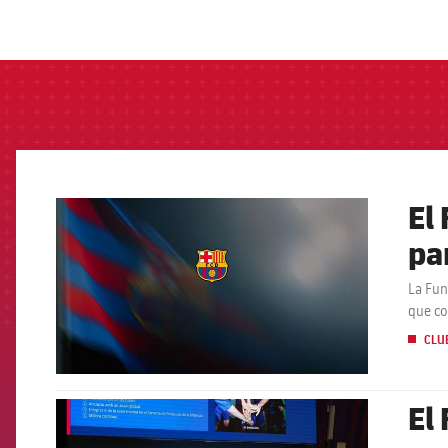
label.aria.barcelon
El
FCB Barcelona badge
pa
La Fun
que co
CLU
El
FCB Barcelona badge