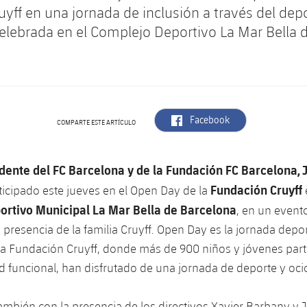
ruyff en una jornada de inclusión a través del dep
elebrada en el Complejo Deportivo La Mar Bella 
label.aria.facebook
Facebook
COMPARTE ESTE ARTÍCULO
dente del FC Barcelona y de la Fundación FC Barcelona, 
Fundación Cruyff
ticipado este jueves en el Open Day de la
rtivo Municipal La Mar Bella de Barcelona
, en un event
 presencia de la familia Cruyff. Open Day es la jornada depo
la Fundación Cruyff, donde más de 900 niños y jóvenes part
ad funcional, han disfrutado de una jornada de deporte y oci
también con la presencia de los directivos Xavier Barbany y 