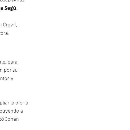
ta Segú
.
 Cruyff,
tora.
nte, para
n por su
ntos y
liar la oferta
ribuyendo a
ezó Johan