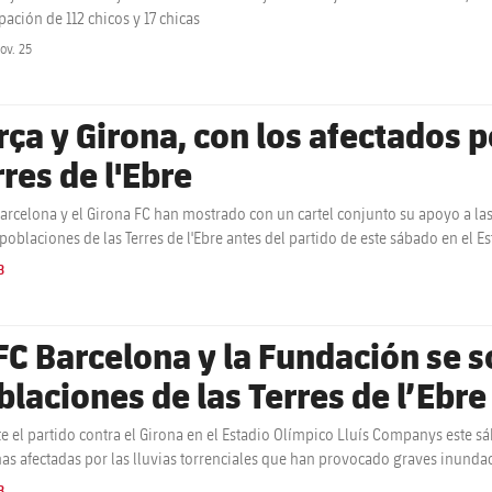
pación de 112 chicos y 17 chicas
ov. 25
label.share.clock
rça y Girona, con los afectados p
rres de l'Ebre
Barcelona y el Girona FC han mostrado con un cartel conjunto su apoyo a la
 poblaciones de las Terres de l'Ebre antes del partido de este sábado en el E
B
 FC Barcelona y la Fundación se s
blaciones de las Terres de l’Ebr
ice
e el partido contra el Girona en el Estadio Olímpico Lluís Companys este s
as afectadas por las lluvias torrenciales que han provocado graves inundaci
o numerosos daños materiales.
B