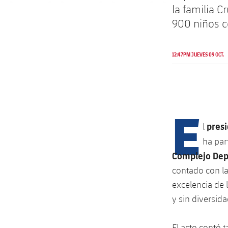
la familia C
900 niños c
12:47PM JUEVES 09 OCT.
E
presi
l
ha par
Complejo Depo
contado con la
excelencia de 
y sin diversid
El acto contó 