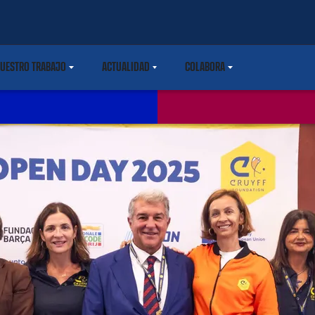
UESTRO TRABAJO
ACTUALIDAD
COLABORA
ARETDOWN
LABEL.SHARE.CARETDOWN
LABEL.SHARE.CARETDOWN
LABEL.SHARE.CARETDOWN