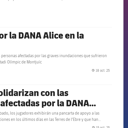
or la DANA Alice en la
s personas afectadas por las graves inundaciones que sufrieron
stadi Olímpic de Montjuïc
18 oct. 25
label.share.
olidarizan con las
e afectadas por la DANA
ábado, los jugadores exhibirán una pancarta de apoyo a las
ones en los últimos días en las Terres de l’Ebre y que han
15 oct. 25