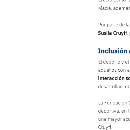
Macià, además
Por parte de l
Susila Cruyff
,
Inclusión 
El deporte y e
aquellos con a
interacción s
desarrollan, e
La Fundación C
deportiva, en 
una mayor acce
Cruyff.