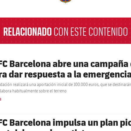
a
RELACIONADO
CON ESTE CONTENIDO
 FC Barcelona abre una campaña 
ra dar respuesta a la emergenci
dación realizará una aportación inicial de 100.000 euros, que se destinarán
labora habitualmente sobre el terreno
B
 FC Barcelona impulsa un plan pi