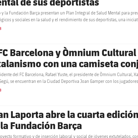
ntal de sus deportistas
b y la Fundación Barça presentan un Plan Integral de Salud Mental para prev
ógicos y sociales en la salud y el rendimiento de sus deportistas, una inicia
B
 FC Barcelona y Òmnium Cultural r
talanismo con una camiseta conj
sidente del FC Barcelona, ​​Rafael Yuste, el presidente de Òmnium Cultural, Xa
Segú, se encuentran en la Ciudad Deportiva Joan Gamper con los jugadores
ta de ambas entidades por la defensa y promoción del catalán.
B
an Laporta abre la cuarta edició
 la Fundación Barça
royecto formativo y de inserción laboral y social de jóvenes extutelados, co