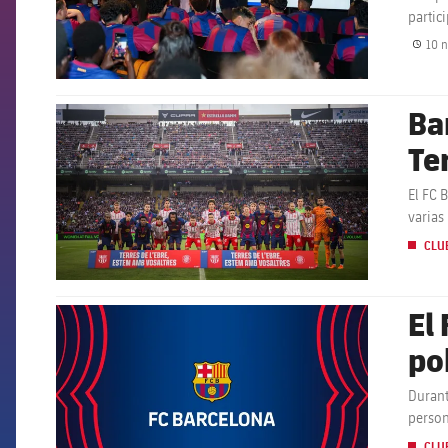
partici
10 n
Ba
FCB Barcelona badge
Te
El FC 
varias
CLU
El
FCB Barcelona badge
po
Al
Durant
person
causad
CLU