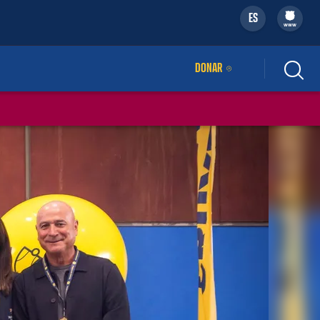
ES
filled-badge
www
DONAR
ENLACE EXTERNO