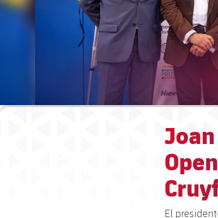
Joan 
Open
Cruyf
El presiden