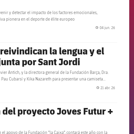
enir y detectar el impacto de los factores emocionales,
tiva pionera en el deporte de élite europeo
04 jun. 26
label.share.
eivindican la lengua y el
unta por Sant Jordi
vier Antich, y la directora general de la Fundación Barça, Dra.
 Pau Cubarsí y Kika Nazareth para presentar una camiseta
21 abr. 26
label.share.
n del proyecto Joves Futur +
n el apoyo de la Fundación ”la Caixa”, contará este año con la