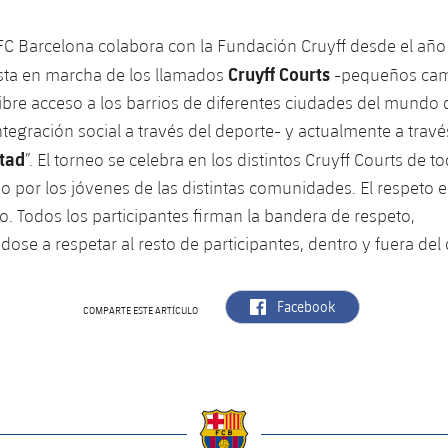
C Barcelona colabora con la Fundación Cruyff desde el año
Cruyff Courts
esta en marcha de los llamados
-pequeños cam
libre acceso a los barrios de diferentes ciudades del mundo
tegración social a través del deporte- y actualmente a travé
utad
”. El torneo se celebra en los distintos Cruyff Courts de to
o por los jóvenes de las distintas comunidades. El respeto es
eo. Todos los participantes firman la bandera de respeto,
se a respetar al resto de participantes, dentro y fuera del
label.aria.facebook
Facebook
COMPARTE ESTE ARTÍCULO