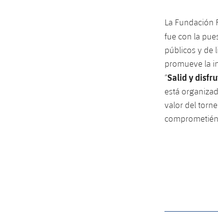
La Fundación F
fue con la pu
públicos y de 
promueve la in
Salid y disfr
“
está organizad
valor del torn
comprometiéndo