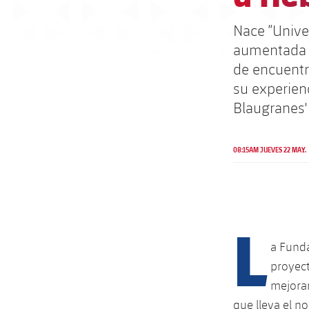
Nace “Univer
aumentada d
de encuentr
su experienc
Blaugranes'
08:15AM JUEVES 22 MAY.
L
a Funda
proyect
mejorar
que lleva el n