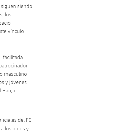
a siguen siendo
s, los
pacio
ste vínculo
 facilitada
 patrocinador
po masculino
os y jóvenes
l Barça.
ficiales del FC
a los niños y