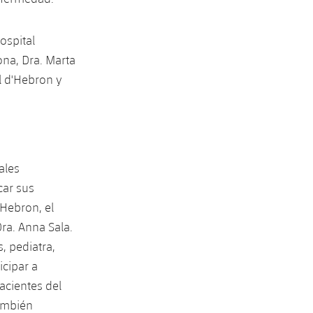
ospital
a, ​​Dra. Marta
l d'Hebron y
ales
car sus
'Hebron, el
ra. Anna Sala.
, pediatra,
icipar a
acientes del
también