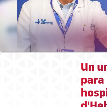
Un un
para 
hospi
d'He