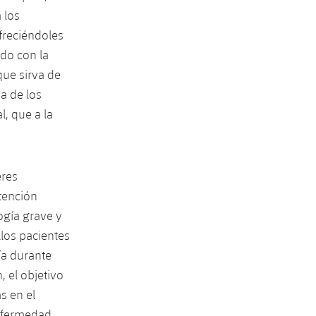
 los
freciéndoles
do con la
que sirva de
a de los
, que a la
eres
tención
ogía grave y
los pacientes
ía durante
, el objetivo
s en el
nfermedad.