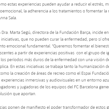
o estas experiencias pueden ayudar a reducir el estrés, me
ioemocional, la adherencia a los tratamientos o fomentar la 
Anna Sala.
la Dra. Marta Segú, directora de la Fundación Barça, incide en
e iniciativas, que no pueden curar la enfermedad, pero sí ofr
o emocional fundamental. "Queremos fomentar el bienest
scentes a partir de experiencias positivas con el grupo de i
r los períodos más duros de la enfermedad con una visión 
plica. En estas iniciativas se trabaja tanto la humanización 
 como la creación de áreas de recreo como el Espai Fundaci
as experiencias inmersivas y audiovisuales en un entorno azu
 jugadores y jugadoras de los equipos del FC Barcelona gen
lusión que aportan.
cias ponen de manifiesto el poder transformador de estos 