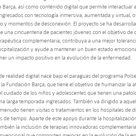
 Barça, así como contenido digital que permite interactuar a
ngresados ​​con tecnología inmersiva, aumentada y virtual, o
o y momentos de desconexión. El proyecto se ha desarrolla
de una cincuentena de pacientes jóvenes con el objetivo de 
rapéutica complementaria, contribuya a una mejor toleranci
spitalización y ayude a mantener un buen estado emocional
ner un impacto positivo en la evolución de la enfermedad.
de realidad digital nace bajo el paraguas del programa Pols
la Fundación Barça, que tiene el objetivo de humanizar la a
 el cuidado de los niños y adolescentes que tienen una patol
a larga temporada ingresados. También va dirigido a aquel
menudo tienen visitas o tratamientos en los hospitales de d
s de tiempo. Aparte de este apoyo durante la hospitalización
ambién la inclusión de terapias innovadoras complementaria
onvencional que comporten mejoras en la evolución de la e