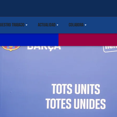
UESTRO TRABAJO
ACTUALIDAD
COLABORA
ARETDOWN
LABEL.SHARE.CARETDOWN
LABEL.SHARE.CARETDOWN
LABEL.SHARE.CARETDOWN