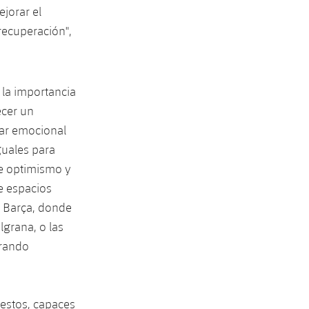
jorar el
recuperación",
 la importancia
ecer un
ar emocional
guales para
de optimismo y
de espacios
ó Barça, donde
lgrana, o las
erando
gestos, capaces