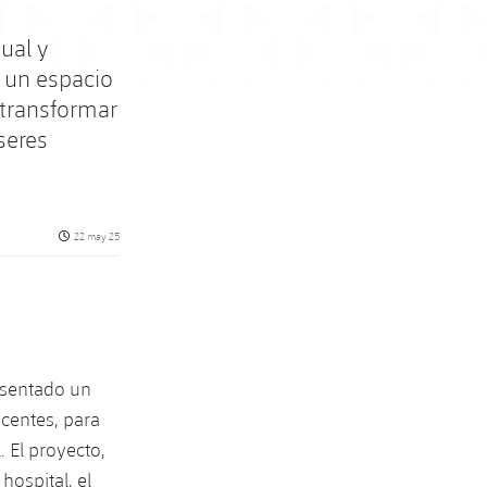
tual y
 un espacio
 transformar
seres
Fecha de publicación
22 may 25
esentado un
scentes, para
 El proyecto,
hospital, el