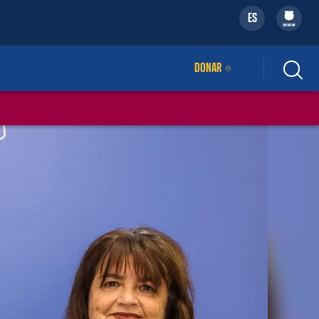
ES
filled-badge
www
DONAR
ENLACE EXTERNO