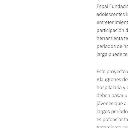
Espai Fundació
adolescentes i
entretenimient
participación 
herramienta te
períodos de ho
larga puede te
Este proyecto 
Blaugranes de 
hospitalaria y
deben pasar un
jóvenes que a 
largos período
es potenciar t
tratamiento c