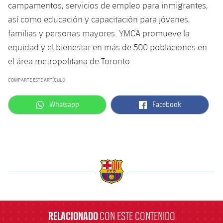
campamentos, servicios de empleo para inmigrantes,
así como educación y capacitación para jóvenes,
familias y personas mayores. YMCA promueve la
equidad y el bienestar en más de 500 poblaciones en
el área metropolitana de Toronto
COMPARTE ESTE ARTÍCULO
label.aria.whatsapp
label.aria.facebook
Whatsapp
Facebook
label.aria.barcelona
RELACIONADO
CON ESTE CONTENIDO