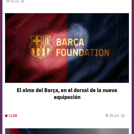
01 jul. 26
label.share.clock
FCB Barcelona badge
El alma del Barça, en el dorsal de la nueva
equipación
29 jun. 26
CLUB
label.
FCB Barcelona badge