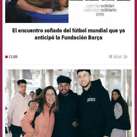
El encuentro soñado del fútbol mundial que ya
anticipó la Fundación Barça
16 jul. 26
CLUB
label.
FCB Barcelona badge