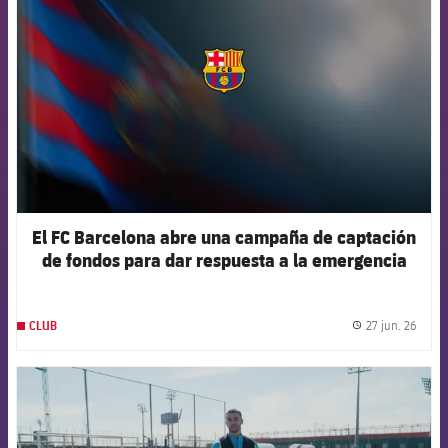
El FC Barcelona abre una campaña de captación
de fondos para dar respuesta a la emergencia
humanitaria en Venezuela
27 jun. 26
CLUB
label.
FCB Barcelona badge