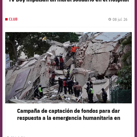
Germans Trias i Pujol
08 jul. 26
CLUB
label.
FCB Barcelona badge
Campaña de captación de fondos para dar
respuesta a la emergencia humanitaria en
Venezuela