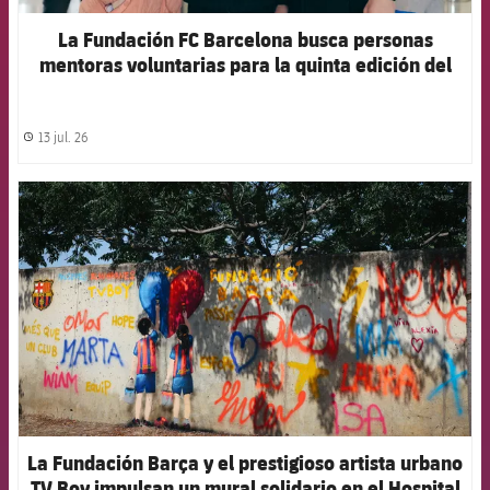
La Fundación FC Barcelona busca personas
mentoras voluntarias para la quinta edición del
proyecto ‘Joves Futur+’
13 jul. 26
label.share.clock
FCB Barcelona badge
La Fundación Barça y el prestigioso artista urbano
TV Boy impulsan un mural solidario en el Hospital