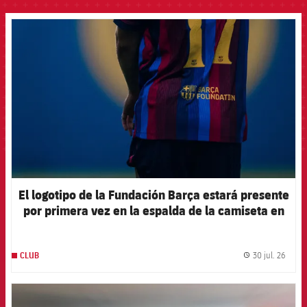
FCB Barcelona badge
El logotipo de la Fundación Barça estará presente
por primera vez en la espalda de la camiseta en
el primer partido de la pretemporada 2026-27
30 jul. 26
CLUB
label.
FCB Barcelona badge