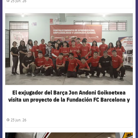
25 jun. 26
label.share.clock
FCB Barcelona badge
El exjugador del Barça Jon Andoni Goikoetxea
visita un proyecto de la Fundación FC Barcelona y
Scotiabank en Perú
23 jun. 26
label.share.clock
FCB Barcelona badge