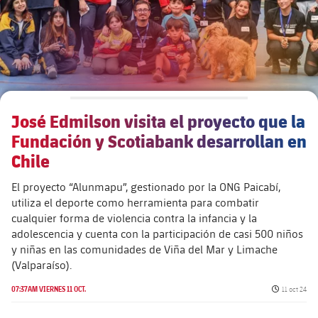
José Edmilson visita el proyecto que la
Fundación y Scotiabank desarrollan en
Chile
El proyecto “Alunmapu”, gestionado por la ONG Paicabí,
utiliza el deporte como herramienta para combatir
cualquier forma de violencia contra la infancia y la
adolescencia y cuenta con la participación de casi 500 niños
y niñas en las comunidades de Viña del Mar y Limache
(Valparaíso).
Fecha de pu
07:37AM VIERNES 11 OCT.
11 oct 24