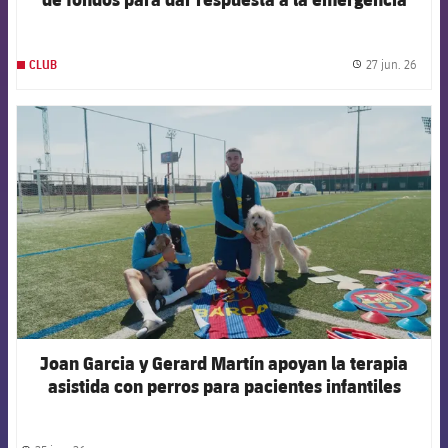
humanitaria en Venezuela
27 jun. 26
CLUB
label.
FCB Barcelona badge
Joan Garcia y Gerard Martín apoyan la terapia
asistida con perros para pacientes infantiles