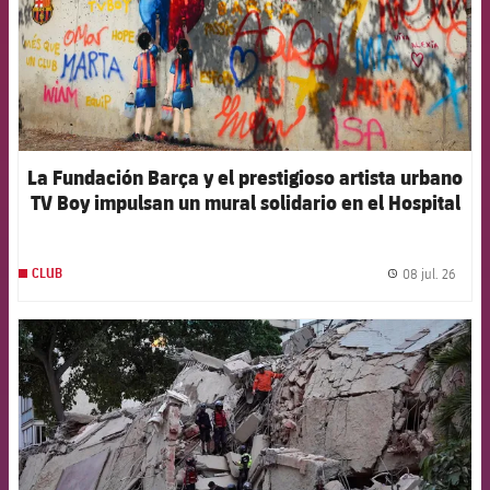
La Fundación Barça y el prestigioso artista urbano
TV Boy impulsan un mural solidario en el Hospital
Germans Trias i Pujol
08 jul. 26
CLUB
label.
FCB Barcelona badge