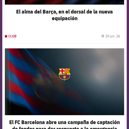
El alma del Barça, en el dorsal de la nueva
equipación
29 jun. 26
CLUB
label.
FCB Barcelona badge
El FC Barcelona abre una campaña de captación
de fondos para dar respuesta a la emergencia