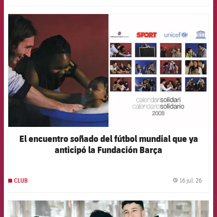
FCB Barcelona badge
El encuentro soñado del fútbol mundial que ya
anticipó la Fundación Barça
16 jul. 26
CLUB
label.
FCB Barcelona badge