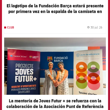
El logotipo de la Fundación Barça estará presente
por primera vez en la espalda de la camiseta en
el primer partido de la pretemporada 2026-27
30 jul. 26
CLUB
label.
FCB Barcelona badge
La mentoría de Joves Futur + se refuerza con la
colaboración de la Asociación Punt de Referència