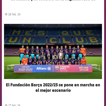
LaLiga Genuine
28 feb. 24
label.share.clock
FCB Barcelona badge
El Fundación Barça 2022/23 se pone en marcha en
el mejor escenario
27 feb. 24