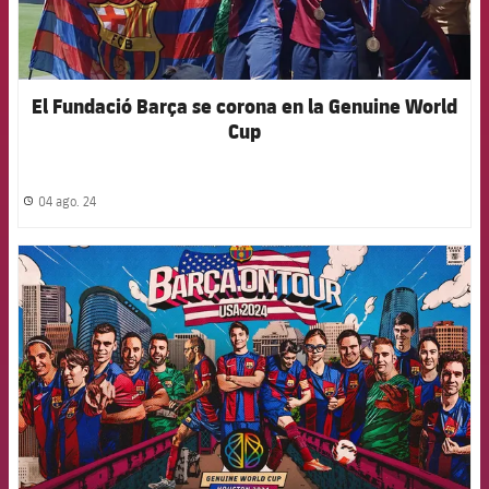
El Fundació Barça se corona en la Genuine World
Cup
04 ago. 24
label.share.clock
FCB Barcelona badge