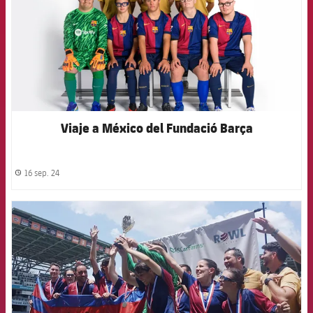
Viaje a México del Fundació Barça
16 sep. 24
label.share.clock
FCB Barcelona badge