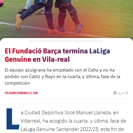
El Fundació Barça termina LaLiga
Genuine en Vila-real
El equipo azulgrana ha empatado con el Celta y no ha
podido con Cádiz y Rayo en la cuarta, y última, fase de la
competición
Fecha de pu
09:26AM DOMINGO 11 JUN.
11 jun 23
L
a Ciudad Deportiva José Manuel Llaneza, en
Villarreal, ha acogido la cuarta, y última, fase de
LaLiga Genuine Santander 2022/23, este fin de