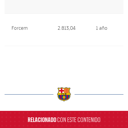
Forcem
2.813,04
1 año
label.aria.barcelona
RELACIONADO
CON ESTE CONTENIDO