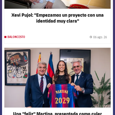
Xevi Pujol: "Empezamos un proyecto con una
identidad muy clara"
06 ago. 26
BALONCESTO
label.
FCB Barcelona badge
Una "feliz" Martina, presentada como culer