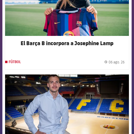
El Barça B incorpora a Josephine Lamp
06 ago. 26
FÚTBOL
label.
FCB Barcelona badge