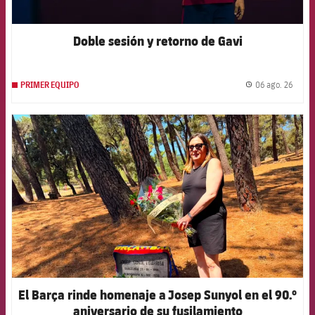
Doble sesión y retorno de Gavi
06 ago. 26
PRIMER EQUIPO
label.
FCB Barcelona badge
El Barça rinde homenaje a Josep Sunyol en el 90.º
aniversario de su fusilamiento