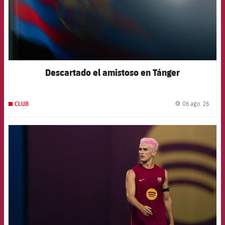
Descartado el amistoso en Tánger
06 ago. 26
CLUB
label.
FCB Barcelona badge