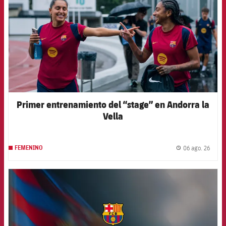
Primer entrenamiento del “stage” en Andorra la
Vella
06 ago. 26
FEMENINO
label.
FCB Barcelona badge