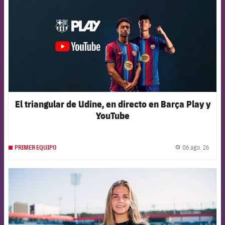
El triangular de Udine, en directo en Barça Play y
YouTube
06 ago. 26
PRIMER EQUIPO
label.
FCB Barcelona badge