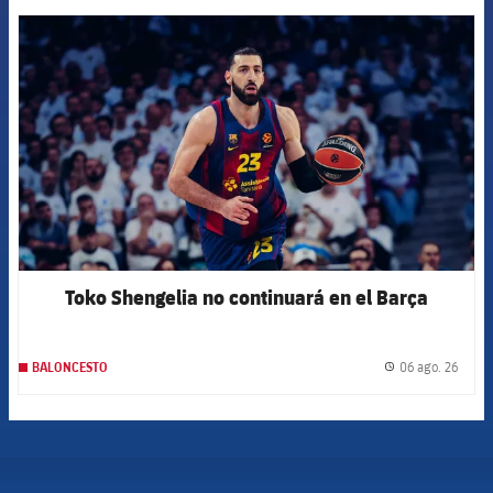
FCB Barcelona badge
Toko Shengelia no continuará en el Barça
06 ago. 26
BALONCESTO
label.