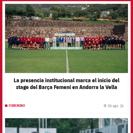
FCB Barcelona badge
La presencia institucional marca el inicio del
stage del Barça Femení en Andorra la Vella
06 ago. 26
FEMENINO
label.
FCB Barcelona badge