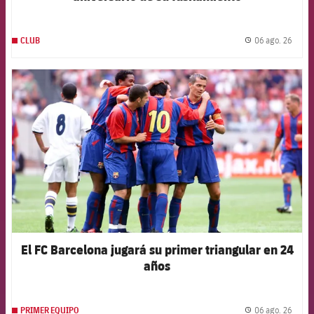
06 ago. 26
CLUB
label.
FCB Barcelona badge
El FC Barcelona jugará su primer triangular en 24
años
06 ago. 26
PRIMER EQUIPO