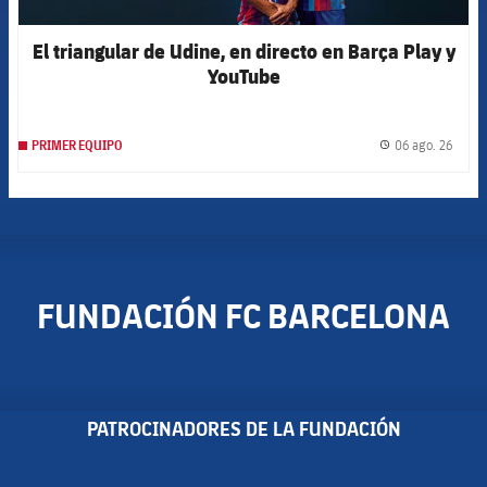
El triangular de Udine, en directo en Barça Play y
YouTube
06 ago. 26
PRIMER EQUIPO
label.
FUNDACIÓN FC BARCELONA
PATROCINADORES DE LA FUNDACIÓN