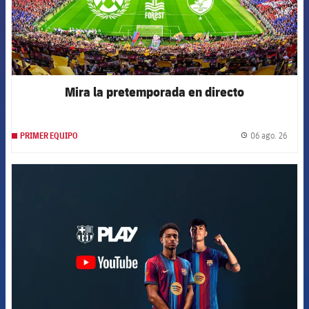
Mira la pretemporada en directo
06 ago. 26
PRIMER EQUIPO
label.
FCB Barcelona badge