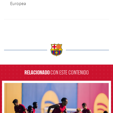
Europea
label.aria.barcelona
RELACIONADO
CON ESTE CONTENIDO
FCB Barcelona badge