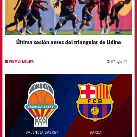
Última sesión antes del triangular de Udine
07 ago. 26
PRIMER EQUIPO
label.
FCB Barcelona badge