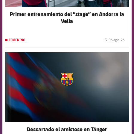
Primer entrenamiento del “stage” en Andorra la
Vella
06 ago. 26
FEMENINO
label.
FCB Barcelona badge
Descartado el amistoso en Tánger