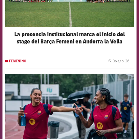
La presencia institucional marca el inicio del
stage del Barça Femení en Andorra la Vella
06 ago. 26
FEMENINO
label.
FCB Barcelona badge