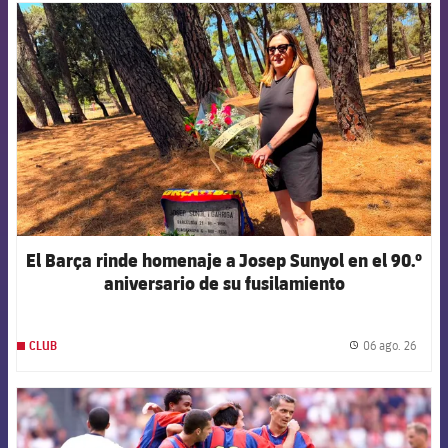
FCB Barcelona badge
El Barça rinde homenaje a Josep Sunyol en el 90.º
aniversario de su fusilamiento
06 ago. 26
CLUB
label.
FCB Barcelona badge