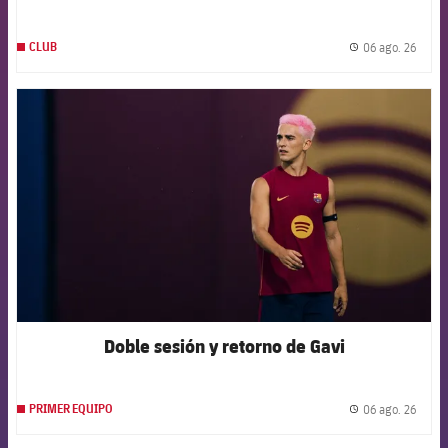
06 ago. 26
CLUB
label.
FCB Barcelona badge
Doble sesión y retorno de Gavi
06 ago. 26
PRIMER EQUIPO
label.