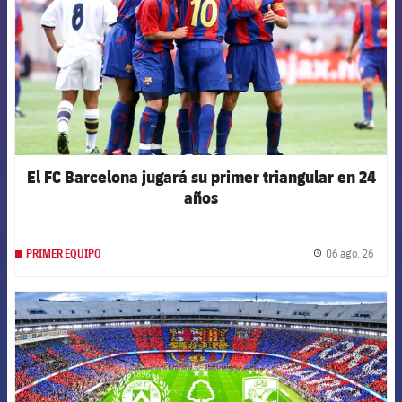
El FC Barcelona jugará su primer triangular en 24
años
06 ago. 26
PRIMER EQUIPO
label.
FCB Barcelona badge