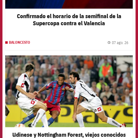
Confirmado el horario de la semifinal de la
Supercopa contra el Valencia
07 ago. 26
BALONCESTO
label.
FCB Barcelona badge
Udinese y Nottingham Forest, viejos conocidos