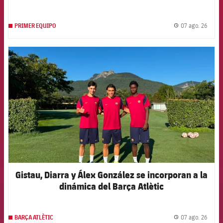
07 ago. 26
PRIMER EQUIPO
label.
FCB Barcelona badge
Gistau, Diarra y Álex González se incorporan a la
dinámica del Barça Atlètic
07 ago. 26
BARÇA ATLÈTIC
label.