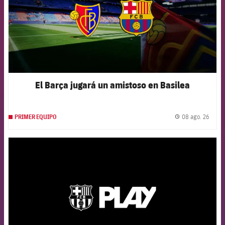
El Barça jugará un amistoso en Basilea
08 ago. 26
PRIMER EQUIPO
label.
FCB Barcelona badge