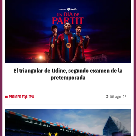
El triangular de Udine, segundo examen de la
pretemporada
08 ago. 26
PRIMER EQUIPO
label.
FCB Barcelona badge