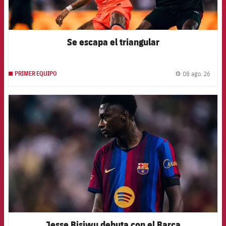
Se escapa el triangular
08 ago. 26
PRIMER EQUIPO
label.
FCB Barcelona badge
Jesse Bisiwu debuta con el Barça