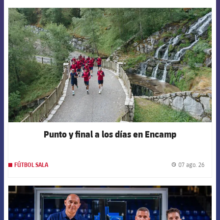
FCB Barcelona badge
Punto y final a los días en Encamp
07 ago. 26
FÚTBOL SALA
label.
FCB Barcelona badge