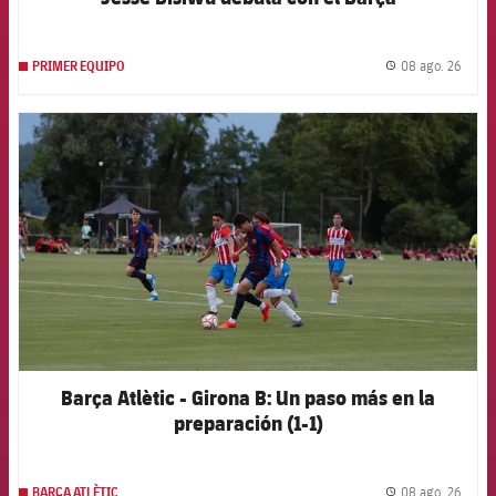
08 ago. 26
PRIMER EQUIPO
label.
FCB Barcelona badge
Barça Atlètic - Girona B: Un paso más en la
preparación (1-1)
08 ago. 26
BARÇA ATLÈTIC