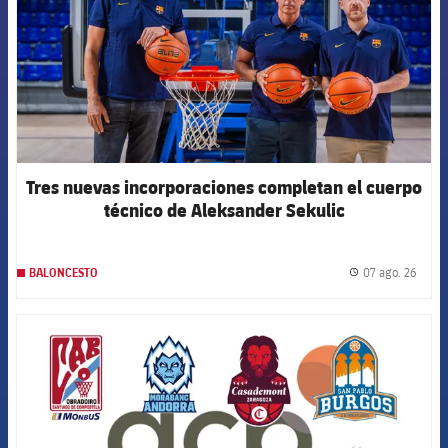
Tres nuevas incorporaciones completan el cuerpo
técnico de Aleksander Sekulic
07 ago. 26
BALONCESTO
label.
FCB Barcelona badge