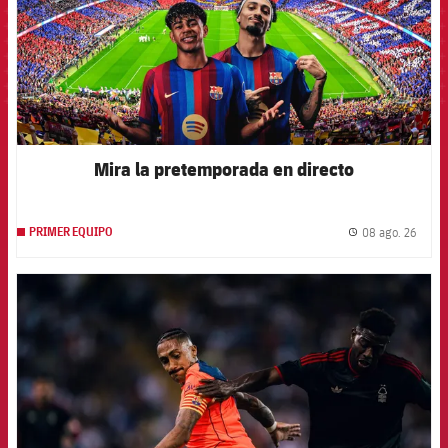
Mira la pretemporada en directo
08 ago. 26
PRIMER EQUIPO
label.
FCB Barcelona badge