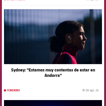
label.
FCB Barcelona badge
Sydney: "Estamos muy contentas de estar en
Andorra"
08 ago. 26
FEMENINO
label.
FCB Barcelona badge