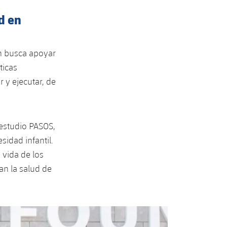
d en
on busca apoyar
ticas
r y ejecutar, de
 estudio PASOS,
sidad infantil.
e vida de los
an la salud de