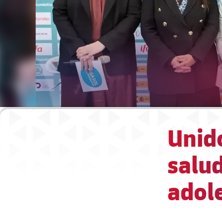
Unid
salud
adol