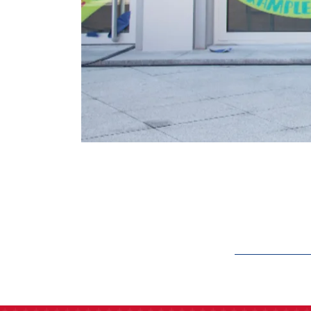
label.aria.barcelon