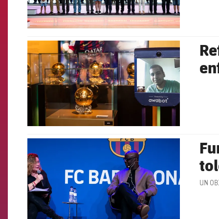
Re
FCB Barcelona badge
en
Fu
FCB Barcelona badge
to
UN OB