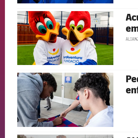
Ac
FCB Barcelona badge
em
ALIAN
Pe
FCB Barcelona badge
en
FCB Barcelona badge