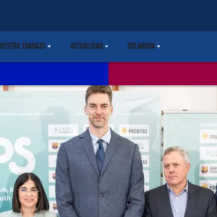
UESTRO TRABAJO
ACTUALIDAD
COLABORA
ARETDOWN
LABEL.SHARE.CARETDOWN
LABEL.SHARE.CARETDOWN
LABEL.SHARE.CARETDOWN