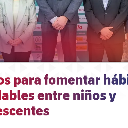
os para fomentar háb
ables entre niños y
escentes