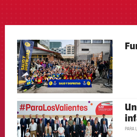
Fu
FCB Barcelona badge
Un
FCB Barcelona badge
inf
PARA 