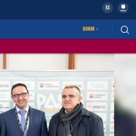
ES
filled-badge
www
DONAR
ENLACE EXTERNO