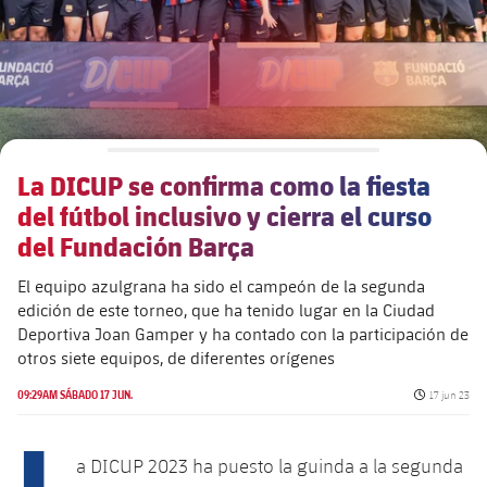
La DICUP se confirma como la fiesta
del fútbol inclusivo y cierra el curso
del Fundación Barça
El equipo azulgrana ha sido el campeón de la segunda
edición de este torneo, que ha tenido lugar en la Ciudad
Deportiva Joan Gamper y ha contado con la participación de
otros siete equipos, de diferentes orígenes
Fecha de pu
09:29AM SÁBADO 17 JUN.
17 jun 23
L
a DICUP 2023 ha puesto la guinda a la segunda