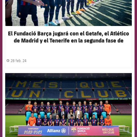
El Fundació Barça jugará con el Getafe, el Atlético
de Madrid y el Tenerife en la segunda fase de
LaLiga Genuine
28 feb. 24
label.share.clock
FCB Barcelona badge