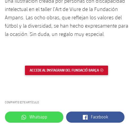
una ilustración creada por personas con discapacidad
intelectual en el taller l’Art de Viure de la Fundación
Ampans. Las ocho obras, que reflejan los valores del
fútbol y la diversidad, se han hecho expresamente para
la ocasión. Sin duda, un regalo muy especial.
ACCEDE AL INSTAGRAM DEL FUNDACIÓ BARÇA
ENLACE EXTERNO
COMPARTE ESTE ARTÍCULO
label.aria.whatsapp
label.aria.facebook
Whatsapp
Facebook