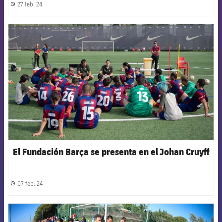
27 feb. 24
label.share.clock
FCB Barcelona badge
El Fundación Barça se presenta en el Johan Cruyff
07 feb. 24
label.share.clock
FCB Barcelona badge