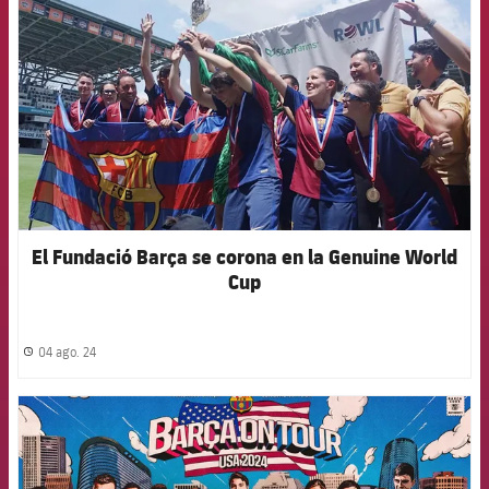
El Fundació Barça se corona en la Genuine World
Cup
04 ago. 24
label.share.clock
FCB Barcelona badge