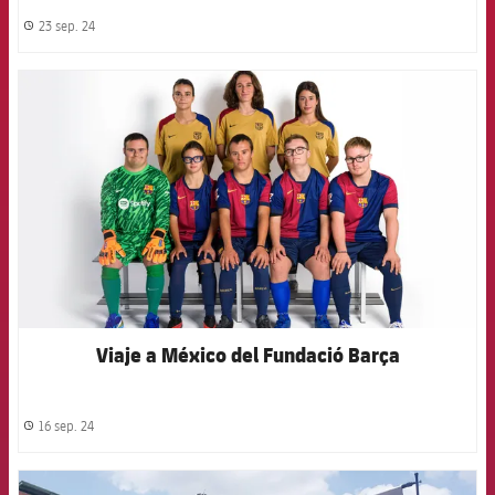
23 sep. 24
label.share.clock
FCB Barcelona badge
Viaje a México del Fundació Barça
16 sep. 24
label.share.clock
FCB Barcelona badge